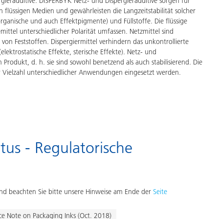
ieradditive. DISPERBYK Netz- und Dispergieradditive sorgen für
 flüssigen Medien und gewährleisten die Langzeitstabilität solcher
organische und auch Effektpigmente) und Füllstoffe. Die flüssige
ittel unterschiedlicher Polarität umfassen. Netzmittel sind
on Feststoffen. Dispergiermittel verhindern das unkontrollierte
lektrostatische Effekte, sterische Effekte). Netz- und
rodukt, d. h. sie sind sowohl benetzend als auch stabilisierend. Die
r Vielzahl unterschiedlicher Anwendungen eingesetzt werden.
tus - Regulatorische
d beachten Sie bitte unsere Hinweise am Ende der
Seite
ce Note on Packaging Inks (Oct. 2018)