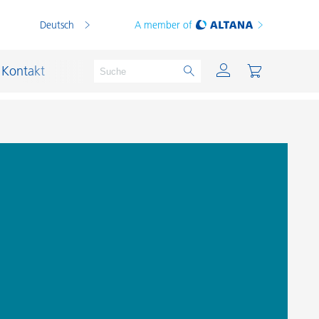
Deutsch
A member of
Kontakt
PVC Compounds
PVC-Plastisole
Schichtsilikat-Katalysatoren
Schiffslackierung und Korrosionsschutz
Schmierstoffe und Formtrennmittel
Thermoplaste