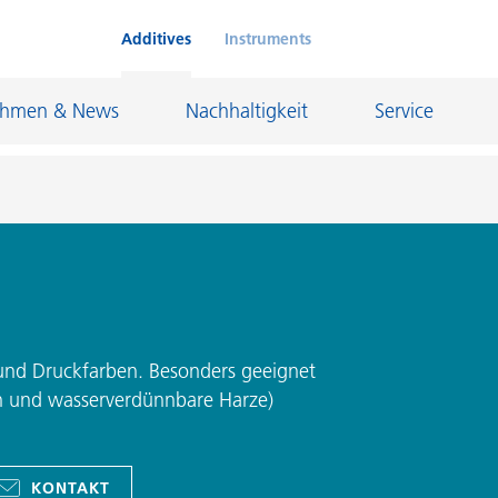
Additives
Instruments
ehmen & News
Nachhaltigkeit
Service
Klebstoffe und Dichtungsmassen
eschichtungen
Leder- und Textilbeschichtungen
nd Feuerfestindustrie
Maler- und Bautenlacke
 und Druckfarben. Besonders geeignet
en und wasserverdünnbare Harze)
und I&I
Öl- und Gasindustrie
Möbellacke
Papierbeschichtungen
cke
Personal Care
KONTAKT