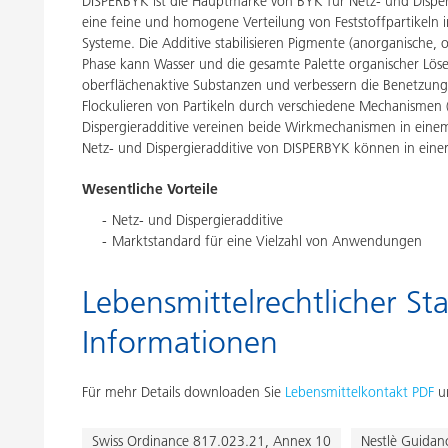
DISPERBYK ist die Hauptmarke von BYK für Netz- und Disperg
eine feine und homogene Verteilung von Feststoffpartikeln in
Systeme. Die Additive stabilisieren Pigmente (anorganische, 
Phase kann Wasser und die gesamte Palette organischer Lösem
oberflächenaktive Substanzen und verbessern die Benetzung v
Flockulieren von Partikeln durch verschiedene Mechanismen (e
Dispergieradditive vereinen beide Wirkmechanismen in einem P
Netz- und Dispergieradditive von DISPERBYK können in eine
Wesentliche Vorteile
Netz- und Dispergieradditive
Marktstandard für eine Vielzahl von Anwendungen
Lebensmittelrechtlicher Sta
Informationen
Für mehr Details downloaden Sie
Lebensmittelkontakt PDF
un
Swiss Ordinance 817.023.21, Annex 10
Nestlè Guidan