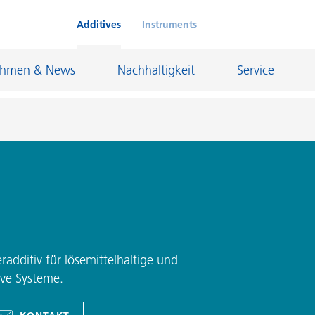
Additives
Instruments
ehmen & News
Nachhaltigkeit
Service
Klebstoffe und Dichtungsmassen
eschichtungen
Leder- und Textilbeschichtungen
nd Feuerfestindustrie
Maler- und Bautenlacke
und I&I
Öl- und Gasindustrie
radditiv für lösemittelhaltige und
Möbellacke
Papierbeschichtungen
ive Systeme.
cke
Personal Care