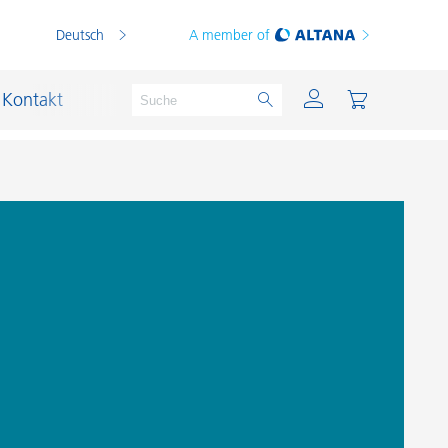
Deutsch
A member of
Kontakt
PVC Compounds
PVC-Plastisole
Schichtsilikat-Katalysatoren
Schiffslackierung und Korrosionsschutz
Schmierstoffe und Formtrennmittel
Thermoplaste