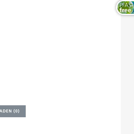
ADEN (
0
)