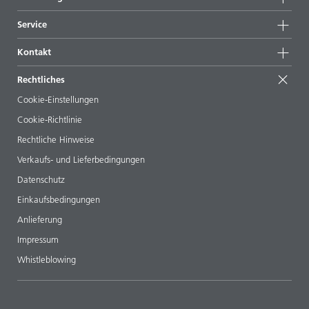
Highlights
News
Nachhaltigkeit
Service
Presse & Medien
Nachhaltige Produkte
Expertenrat
Standorte & Distributoren
Kontakt
Success Stories
Startformulierungen
Messen & Events
Kontaktieren Sie uns
EcoVadis
Rechtliches
Veröffentlichungen
Ihr Nachbar BYK
BYKinside
Zertifikate
Cookie-Einstellungen
ebooks
Management Team
Cookie-Richtlinie
Regulatory Affairs
Karriere
Rechtliche Hinweise
Additive Guide App
Folgen Sie uns
Verkaufs- und Lieferbedingungen
Videos
Datenschutz
Downloads
Einkaufsbedingungen
Anlieferung
Impressum
Whistleblowing