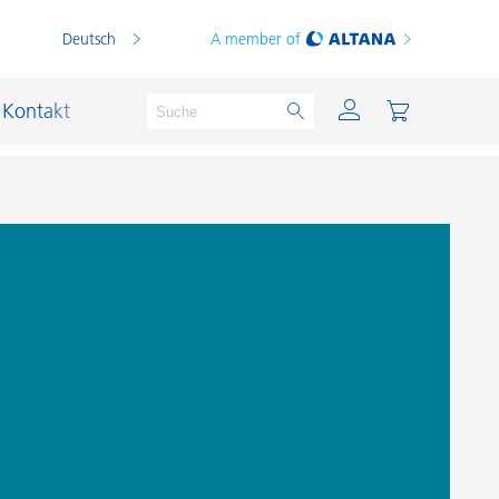
Deutsch
A member of
Kontakt
PVC Compounds
PVC-Plastisole
Schichtsilikat-Katalysatoren
Schiffslackierung und Korrosionsschutz
Schmierstoffe und Formtrennmittel
Thermoplaste