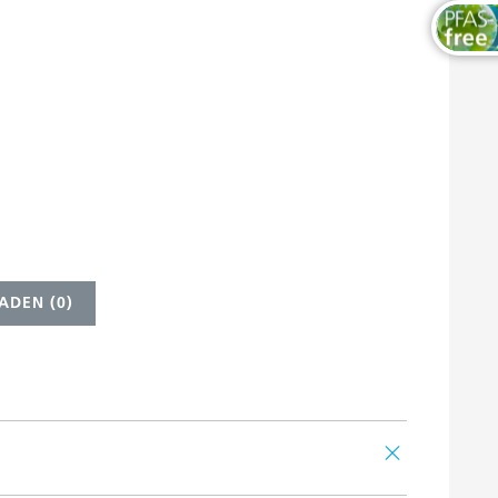
ADEN (
0
)