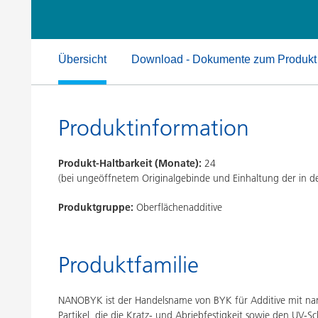
Druckfarben
Inkjet Inks
Energiespeicherung
Übersicht
Download - Dokumente zum Produkt
Produktinformation
Produkt-Haltbarkeit (Monate):
24
(bei ungeöffnetem Originalgebinde und Einhaltung der in
Produktgruppe:
Oberflächenadditive
Produktfamilie
NANOBYK ist der Handelsname von BYK für Additive mit nan
Partikel, die die Kratz- und Abriebfestigkeit sowie den UV-