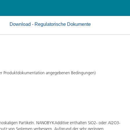
Pulverlacke
Download - Regulatorische Dokumente
 der Produktdokumentation angegebenen Bedingungen)
oskaligen Partikeln. NANOBYKAdditive enthalten SiO2- oder Al2O3-
Schutz von Systemen verbessern. Aufgrund der sehr geringen