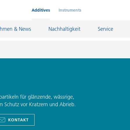
Additives
Instruments
ehmen & News
Nachhaltigkeit
Service
Klebstoffe und Dichtungsmassen
eschichtungen
Leder- und Textilbeschichtungen
nd Feuerfestindustrie
Maler- und Bautenlacke
artikeln für glänzende, wässrige,
m Schutz vor Kratzern und Abrieb.
und I&I
Öl- und Gasindustrie
Möbellacke
Papierbeschichtungen
KONTAKT
cke
Personal Care