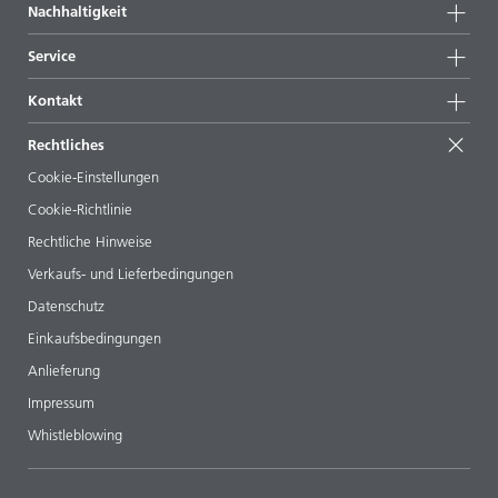
Nachhaltigkeit
Highlights
News
Nachhaltigkeit
Service
Presse & Medien
Nachhaltige Produkte
Expertenrat
Standorte & Distributoren
Kontakt
Success Stories
Startformulierungen
Messen & Events
Kontaktieren Sie uns
EcoVadis
Rechtliches
Veröffentlichungen
Ihr Nachbar BYK
BYKinside
Zertifikate
Cookie-Einstellungen
ebooks
Management Team
Cookie-Richtlinie
Regulatory Affairs
Karriere
Rechtliche Hinweise
Additive Guide App
Folgen Sie uns
Verkaufs- und Lieferbedingungen
Videos
Datenschutz
Downloads
Einkaufsbedingungen
Anlieferung
Impressum
Whistleblowing