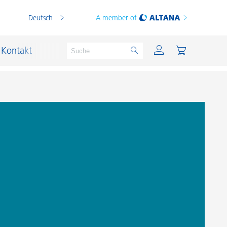
Deutsch
A member of
Kontakt
PVC Compounds
PVC-Plastisole
Schichtsilikat-Katalysatoren
Schiffslackierung und Korrosionsschutz
Schmierstoffe und Formtrennmittel
Thermoplaste