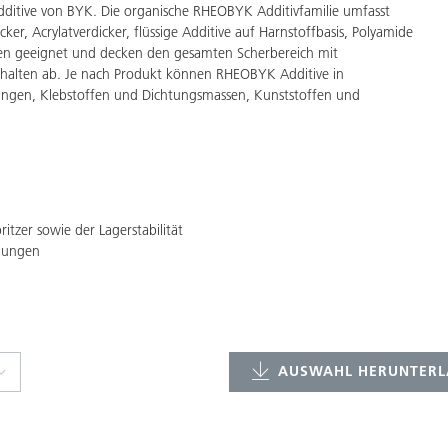
ditive von BYK. Die organische RHEOBYK Additivfamilie umfasst
ker, Acrylatverdicker, flüssige Additive auf Harnstoffbasis, Polyamide
gen geeignet und decken den gesamten Scherbereich mit
halten ab. Je nach Produkt können RHEOBYK Additive in
htungen, Klebstoffen und Dichtungsmassen, Kunststoffen und
tzer sowie der Lagerstabilität
dungen
AUSWAHL HERUNTERL