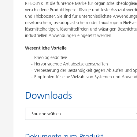
RHEOBYK ist die führende Marke für organische Rheologiead
verschiedene Produkttypen: flüssige und feste Assoziativverdic
und Thixbooster. Sie sind für unterschiedlichste Anwendun
newtonschem, pseudoplastischem oder thixotropem Fließver
lösemittelhaltigen, lösemittelfreien und wässrigen Beschic
industriellen Anwendungen eingesetzt werden.
Wesentliche Vorteile
Rheologieadditive
Hervorragende Antiabsetzeigenschaften
Verbesserung der Beständigkeit gegen Ablaufen und Spri
Empfohlen für eine Vielzahl von Systemen und Anwen
Downloads
Dokumente zum Produkt