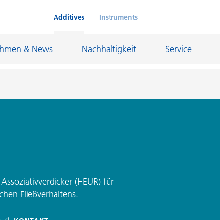
Additives
Instruments
ehmen & News
Nachhaltigkeit
Service
Klebstoffe und Dichtungsmassen
eschichtungen
Leder- und Textilbeschichtungen
nd Feuerfestindustrie
Maler- und Bautenlacke
und I&I
Öl- und Gasindustrie
 Assoziativverdicker (HEUR) für
Möbellacke
Papierbeschichtungen
hen Fließverhaltens.
cke
Personal Care