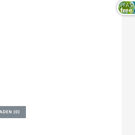
ADEN (
0
)