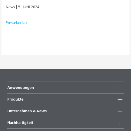
News |
5. JUNI 2024
Pressekontakt
Anwendungen
Produkte
Produktgruppen
Unternehmen & News
Alle Produkte
Unternehmensinformationen
Nachhaltigkeit
Highlights
News