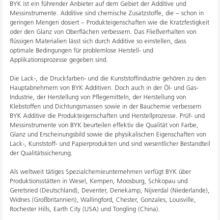
BYK ist ein führender Anbieter auf dem Gebiet der Additive und
Messinstrumente. Additive sind chemische Zusatzstoffe, die – schon in
geringen Mengen dosiert – Produkteigenschaften wie die Kratzfestigkeit
oder den Glanz von Oberflächen verbessern. Das Fließverhalten von
flüssigen Materialien lässt sich durch Additive so einstellen, dass
optimale Bedingungen für problemlose Herstell- und
Applikationsprozesse gegeben sind.
Die Lack-, die Druckfarben- und die Kunststoffindustrie gehören zu den
Hauptabnehmern von BYK Additiven. Doch auch in der Öl- und Gas-
Industrie, der Herstellung von Pflegemitteln, der Herstellung von
Klebstoffen und Dichtungsmassen sowie in der Bauchemie verbessern
BYK Additive die Produkteigenschaften und Herstellprozesse. Prüf- und
Messinstrumente von BYK beurteilen effektiv die Qualität von Farbe,
Glanz und Erscheinungsbild sowie die physikalischen Eigenschaften von
Lack-, Kunststoff- und Papierprodukten und sind wesentlicher Bestandteil
der Qualitätssicherung.
Als weltweit tätiges Spezialchemieunternehmen verfügt BYK über
Produktionsstätten in Wesel, Kempen, Moosburg, Schkopau und
Geretsried (Deutschland), Deventer, Denekamp, Nijverdal (Niederlande),
Widnes (Großbritannien), Wallingford, Chester, Gonzales, Louisville,
Rochester Hills, Earth City (USA) und Tongling (China).