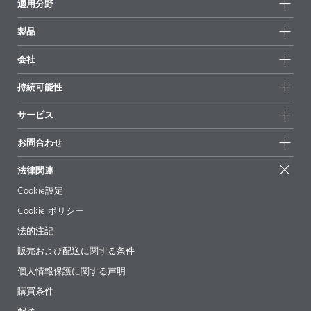
適用分野
製品
製品グループ
会社
全製品
会社情報
持続可能性
ハイライト
ニュース
持続可能性
サービス
拠点と販売代理店
持続可能な製品
お問合せ
展示会 & イベント
お問合わせ
サクセスストーリー
配合の出発点
経営陣
お問合せ先
EcoVadis
法律関連
論文記事
キャリア
BYKinside
証明書
Cookie設定
ebooks(電子書籍)
フォロー
Cookie ポリシー
法令情報
法的注記
添加剤ガイドアプリ
販売および配送に関する条件
ビデオ
個人情報保護に関する声明
ダウンロード
購買条件
配送