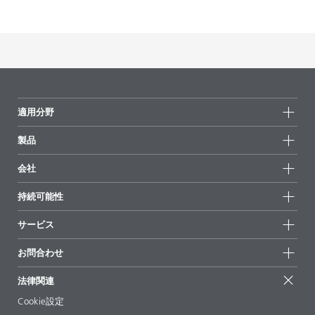
DISPERBYK-168、DISPERBYK-2013およびDISPERBYK-
2030を使用したUV系ピグメントコンセントレート
製品
コード
言語
DISPERBYK-168, DISPERBYK-
GA-SF 3
英語
2013, DISPERBYK-2030
PDF をダウンロード
適用分野
DISPERBYK-190および DISPERBYK-2014を使用した水系用
製品
樹脂なしのピグメントコンセントレート
製品グループ
製品
会社
コード
言語
全製品
DISPERBYK-190, DISPERBYK-
GA-SF 1
英語
会社情報
2014
持続可能性
ハイライト
ニュース
持続可能性
PDF をダウンロード
サービス
拠点と販売代理店
持続可能な製品
お問合せ
展示会 & イベント
お問合わせ
サクセスストーリー
DISPERBYK-193およびDISPERBYK-195を使用した水系用
配合の出発点
経営陣
お問合せ先
樹脂ありのピグメントコンセントレート
EcoVadis
法律関連
論文記事
キャリア
BYKinside
証明書
製品
Cookie設定
コード
言語
ebooks(電子書籍)
フォロー
DISPERBYK-193, DISPERBYK-