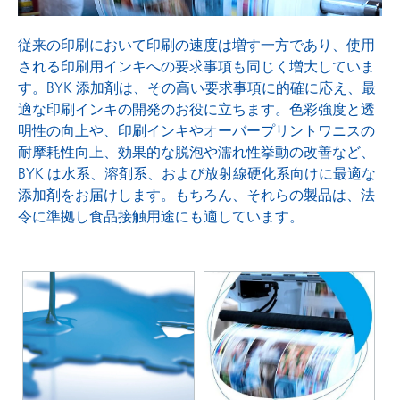
従来の印刷において印刷の速度は増す一方であり、使用
される印刷用インキへの要求事項も同じく増大していま
す。BYK 添加剤は、その高い要求事項に的確に応え、最
適な印刷インキの開発のお役に立ちます。色彩強度と透
明性の向上や、印刷インキやオーバープリントワニスの
耐摩耗性向上、効果的な脱泡や濡れ性挙動の改善など、
BYK は水系、溶剤系、および放射線硬化系向けに最適な
添加剤をお届けします。もちろん、それらの製品は、法
令に準拠し食品接触用途にも適しています。