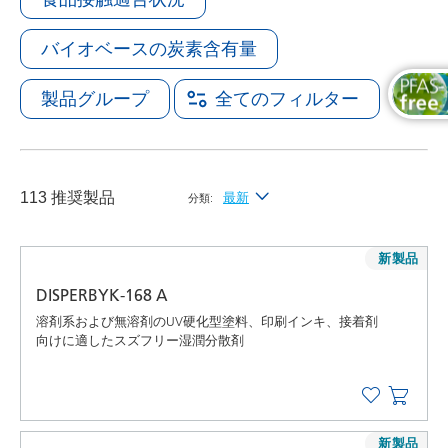
バイオベースの炭素含有量
製品グループ
全てのフィルター
113 推奨製品
最新
分類:
最新
新製品
アルファベット昇順（A-Z）
DISPERBYK-168 A
アルファベット降順（Z-A）
溶剤系および無溶剤のUV硬化型塗料、印刷インキ、接着剤
向けに適したスズフリー湿潤分散剤
新製品