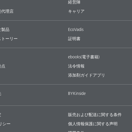
経営陣
売代理店
キャリア
な製品
EcoVadis
ストーリー
証明書
ebooks(電子書籍)
発点
法令情報
添加剤ガイドアプリ
先
BYKinside
定
販売および配送に関する条件
ポリシー
個人情報保護に関する声明