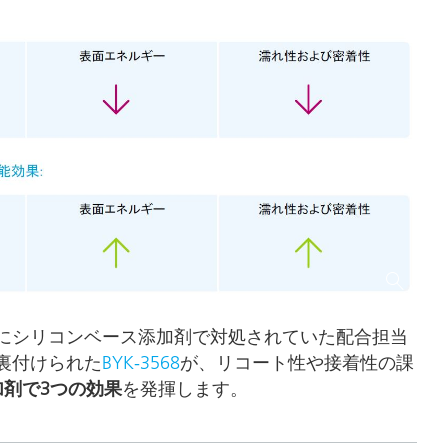
にシリコンベース添加剤で対処されていた配合担当
裏付けられた
BYK-3568
が、リコート性や接着性の課
加剤で3つの効果
を発揮します。