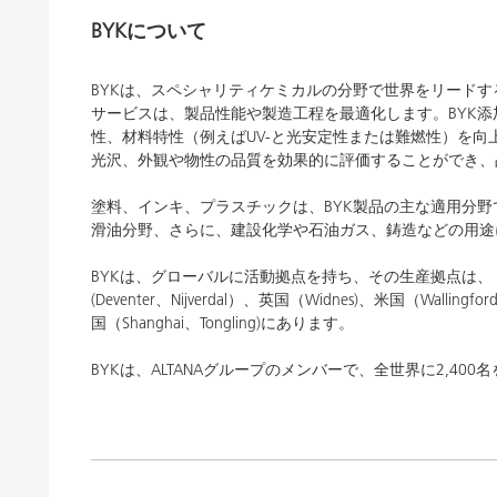
BYKについて
BYKは、スペシャリティケミカルの分野で世界をリード
サービスは、製品性能や製造工程を最適化します。BYK
性、材料特性（例えばUV-と光安定性または難燃性）を向
光沢、外観や物性の品質を効果的に評価することができ
塗料、インキ、プラスチックは、BYK製品の主な適用分
滑油分野、さらに、建設化学や石油ガス、鋳造などの用途
BYKは、グローバルに活動拠点を持ち、その生産拠点は、ドイツ（W
(Deventer、Nijverdal）、英国（Widnes)、米国（Wallingford、
国（Shanghai、Tongling)にあります。
BYKは、ALTANAグループのメンバーで、全世界に2,40