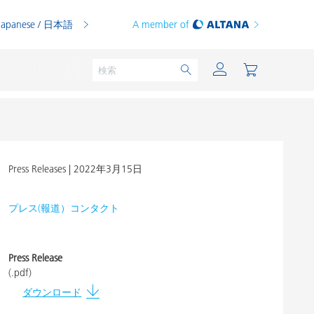
Japanese / 日本語
A member of
Press Releases |
2022年3月15日
粉体塗料
印刷インキ
プレス(報道）コンタクト
PVCコンパウンド
PVCプラスチゾル
Press Release
(.pdf)
熱可塑性プラスチック
ダウンロード
熱硬化性プラスチック