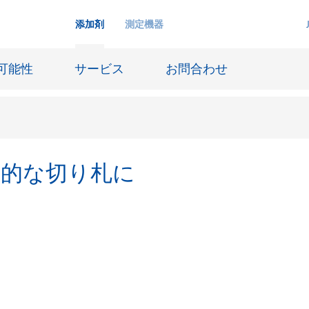
添加剤
測定機器
可能性
サービス
お問合わせ
個性的な切り札に
インクジェットインキ
ー貯蔵
皮革仕上げとコーティング生地
ーサイジング
潤滑油および離型
防食および船舶塗料
び耐火
オイル&ガス分野
用塗料
紙コーティング