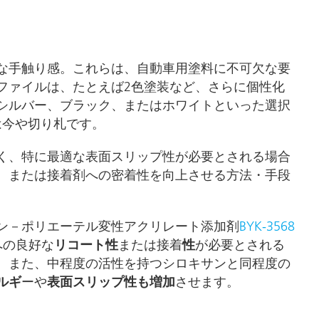
アおよび業務・工業用洗浄剤
パーソナルケア
な手触り感。これらは、自動車用塗料に不可欠な要
ファイルは、たとえば2色塗装など、さらに個性化
シルバー、ブラック、またはホワイトといった選択
は今や切り札です。
く、特に最適な表面スリップ性が必要とされる場合
、または接着剤への密着性を向上させる方法・手段
ン－ポリエーテル変性アクリレート添加剤
BYK-3568
への良好な
リコート性
または接着
性
が必要とされる
。また、中程度の活性を持つシロキサンと同程度の
ルギ
ーや
表面スリップ性も増加
させます。