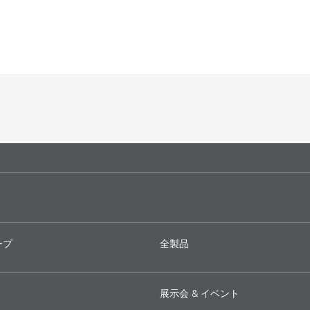
ープ
全製品
展示会 & イベント