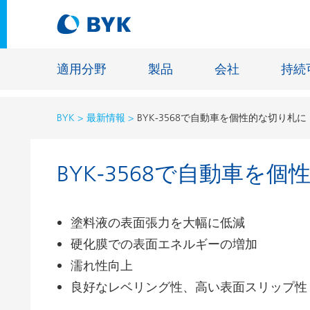
適用分野
製品
会社
持続
BYK
最新情報
BYK-3568で自動車を個性的な切り札に
適用分野別の推奨製品
BYK-3568で自動車を
適用分野別の推奨製品
建設材料
接着剤およびシーリング材
エネルギ
塗料液の表面張力を大幅に低減
建築塗料
ファイバ
硬化膜での表面エネルギーの増加
自動車・車両用塗料
床用塗料
濡れ性向上
自動車補修塗料
鋳造およ
良好なレベリング性、高い表面スリップ性
缶コーティング
一般工業