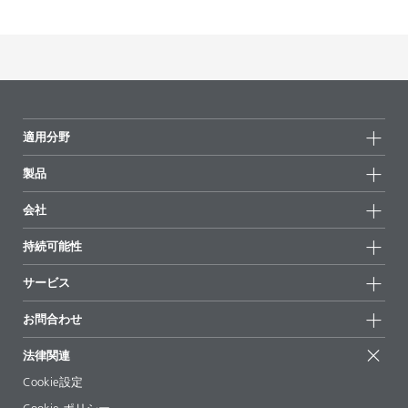
適用分野
製品
製品グループ
会社
全製品
会社情報
持続可能性
ハイライト
ニュース
持続可能性
サービス
拠点と販売代理店
持続可能な製品
お問合せ
展示会 & イベント
お問合わせ
サクセスストーリー
配合の出発点
経営陣
お問合せ先
EcoVadis
法律関連
論文記事
キャリア
BYKinside
証明書
Cookie設定
ebooks(電子書籍)
フォロー