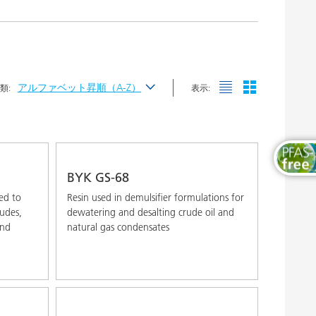
木工および家具用塗料
アルファベット昇順（A-Z）
類:
表示:
最新
アルファベット昇順（A-Z）
アルファベット降順（Z-A）
BYK GS-68
ed to
Resin used in demulsifier formulations for
rudes,
dewatering and desalting crude oil and
and
natural gas condensates