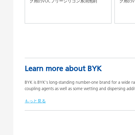
グ用のVOCフリーシリコン系消泡剤
グ用の
Learn more about BYK
BYK is BYK's long-standing number-one brand for a wide ran
coupling agents as well as some wetting and dispersing addit
もっと見る