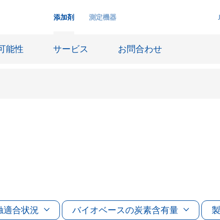
添加剤
測定機器
可能性
サービス
お問合わせ
インクジェットインキ
ー貯蔵
皮革仕上げとコーティング生地
ーサイジング
潤滑油および離型
防食および船舶塗料
び耐火
オイル&ガス分野
用塗料
触適合状況
バイオベースの炭素含有量
紙コーティング