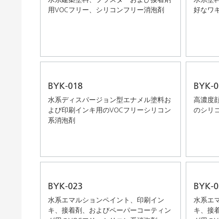
用VOCフリー、シリコンフリー消泡剤
好なワ
BYK-018
BYK-0
水系ディスパージョン型エナメル塗料お
高濃度
よび印刷インキ用のVOCフリーシリコン
のシリ
系消泡剤
BYK-023
BYK-0
水系エマルションペイント、印刷イン
水系エ
キ、接着剤、およびペーパーコーティン
キ、接