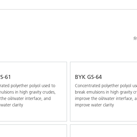
アおよび業務・工業用洗浄剤
パーソナルケア
分
S-61
BYK GS-64
ated polyether polyol used to
Concentrated polyether polyol us
ulsions in high gravity crudes,
break emulsions in high gravity c
the oil/water interface, and
improve the oil/water interface, 
water clarity
improve water clarity