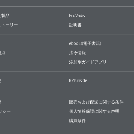
な製品
EcoVadis
ストーリー
証明書
ebooks(電子書籍)
発点
法令情報
添加剤ガイドアプリ
先
BYKinside
定
販売および配送に関する条件
ポリシー
個人情報保護に関する声明
購買条件