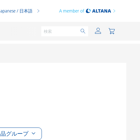
Japanese / 日本語
A member of
粉体塗料
印刷インキ
PVCコンパウンド
PVCプラスチゾル
熱可塑性プラスチック
製品グループ
熱硬化性プラスチック