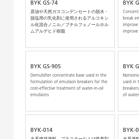
BYK GS-74
BYK G
原油や天然ガスコンデンセートの脱水・
Concentr
脱塩用の乳化剤に使用されるアルコキシ
break em
ル化混合ノニル／ブチルフェノールホル
improve 
ムアルデヒド樹脂
improve 
BYK GS-905
BYK G
Demulsifier concentrate base used in the
Nonionic
formulation of emulsion breakers for the
used in 
cost-effective treatment of water-in-oil
breakers
emulsions
of water
BYK-014
BYK-0
水系建築塗料、プラスターおよび接着剤
水系塗