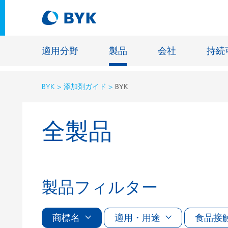
適用分野
製品
会社
持続
BYK
添加剤ガイド
BYK
適用分野別の推奨製品
全製品
適用分野別の推奨製品
建設材料
接着剤およびシーリング材
エネルギ
建築塗料
ファイバ
自動車・車両用塗料
床用塗料
製品フィルター
自動車補修塗料
鋳造およ
缶コーティング
商標名
適用・用途
一般工業
食品接