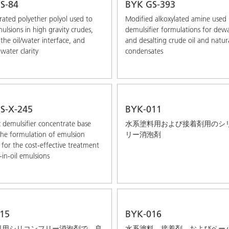
S-84
BYK GS-393
ated polyether polyol used to
Modified alkoxylated amine used 
ulsions in high gravity crudes,
demulsifier formulations for dew
the oil/water interface, and
and desalting crude oil and natur
water clarity
condensates
S-X-245
BYK-011
 demulsifier concentrate base
水系塗料用および接着剤用のシ
the formulation of emulsion
リー消泡剤
 for the cost-effective treatment
-in-oil emulsions
15
BYK-016
料用シリコンフリー消泡剤で、良
水系塗料、接着剤、およびペー