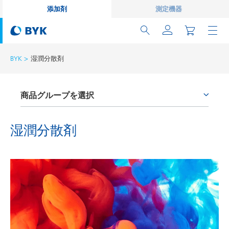
添加剤
測定機器
BYK
湿潤分散剤
商品グループを選択
プロセス添加剤
湿潤分散剤
レオロジー剤
ワックス添加剤
密着性付与剤およびカップリング剤
消泡剤および脱泡剤
湿潤分散剤