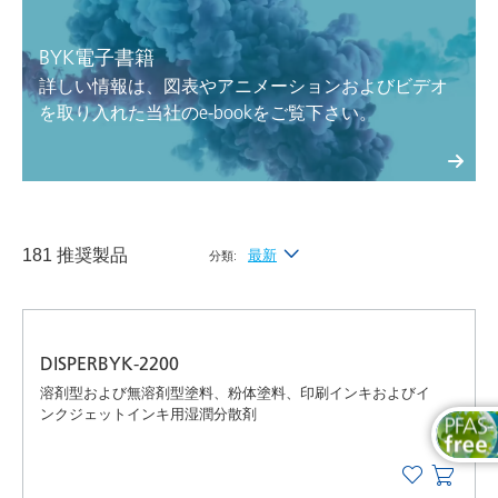
BYK電子書籍
詳しい情報は、図表やアニメーションおよびビデオ
を取り入れた当社のe-bookをご覧下さい。
181 推奨製品
最新
分類:
最新
アルファベット昇順（A-Z）
DISPERBYK-2200
アルファベット降順（Z-A）
溶剤型および無溶剤型塗料、粉体塗料、印刷インキおよびイ
ンクジェットインキ用湿潤分散剤