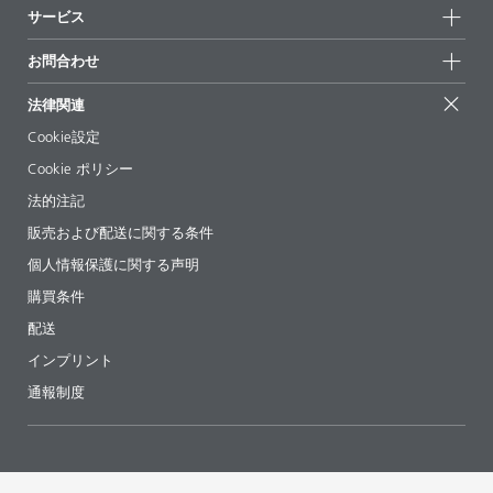
持続可能性
サービス
拠点と販売代理店
持続可能な製品
お問合せ
展示会 & イベント
お問合わせ
サクセスストーリー
配合の出発点
経営陣
お問合せ先
EcoVadis
法律関連
論文記事
キャリア
BYKinside
証明書
Cookie設定
ebooks(電子書籍)
フォロー
Cookie ポリシー
法令情報
法的注記
添加剤ガイドアプリ
販売および配送に関する条件
ビデオ
個人情報保護に関する声明
ダウンロード
購買条件
配送
インプリント
通報制度