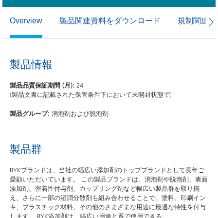
製品関連資料をダウンロード
規制関連資
Overview
製品情報
製品品質保証期間 (月):
24
(製品文書に記載された保管条件下において未開封状態で)
製品グループ:
消泡剤および脱泡剤
製品群
BYKブランドは、当社の幅広い添加剤のトップブランドとして長年ご
愛顧いただいています。 この製品ブランドは、消泡剤や脱泡剤、表面
添加剤、密着性付与剤、カップリング剤など幅広い製品群を取り揃
え、さらに一部の湿潤分散剤も組み合わせることで、塗料、印刷イン
キ、プラスチック材料、その他のさまざまな用途に最適な特性を付与
します。 BYK添加剤は、幅広い用途と系で使用できる。