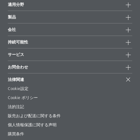
適用分野
製品
製品グループ
会社
全製品
会社情報
持続可能性
ハイライト
ニュース
持続可能性
サービス
拠点と販売代理店
持続可能な製品
お問合せ
展示会 & イベント
お問合わせ
サクセスストーリー
配合の出発点
経営陣
お問合せ先
EcoVadis
法律関連
論文記事
キャリア
BYKinside
証明書
Cookie設定
ebooks(電子書籍)
フォロー
Cookie ポリシー
法令情報
法的注記
添加剤ガイドアプリ
販売および配送に関する条件
ビデオ
個人情報保護に関する声明
ダウンロード
購買条件