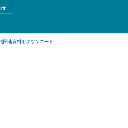
アおよび業務・工業用洗浄剤
パーソナルケア
わせ
制関連資料をダウンロード