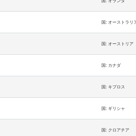
国:
オランダ
国:
オーストラリ
国:
オーストリア
国:
カナダ
国:
キプロス
国:
ギリシャ
国:
クロアチア