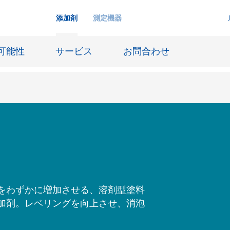
添加剤
測定機器
可能性
サービス
お問合わせ
インクジェットインキ
ー貯蔵
皮革仕上げとコーティング生地
ーサイジング
潤滑油および離型
防食および船舶塗料
をわずかに増加させる、溶剤型塗料
び耐火
オイル&ガス分野
加剤。レベリングを向上させ、消泡
用塗料
紙コーティング