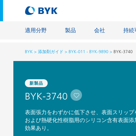
適用分野
製品
会社
持続
BYK
添加剤ガイド
BYK-011 - BYK-9890
BYK-3740
適用分野別の推奨製品
適用分野別の推奨製品
建設材料
新製品
接着剤およびシーリング材
エネルギ
BYK-3740
建築塗料
ファイバ
自動車・車両用塗料
床用塗料
表面張力をわずかに低下させ、表面スリップ
自動車補修塗料
鋳造およ
および熱硬化性樹脂用のシリコン含有表面添
効果あり。
缶コーティング
一般工業