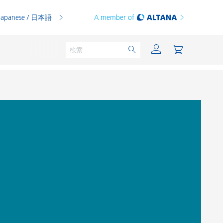
Japanese / 日本語
A member of
粉体塗料
印刷インキ
PVCコンパウンド
PVCプラスチゾル
熱可塑性プラスチック
熱硬化性プラスチック