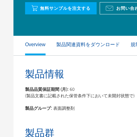
粘土（活性白土）触媒
ホームケ
無料サンプルを注文する
お問い合
コイルコーティング
製品関連資料をダウンロード
規
Overview
製品情報
製品品質保証期間 (月):
60
(製品文書に記載された保管条件下において未開封状態で)
製品グループ:
表面調整剤
製品群