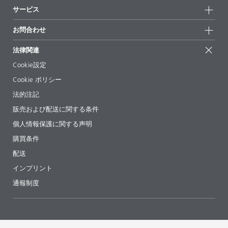
持続可能性
サービス
拠点と販売代理店
持続可能な製品
お問合せ
展示会 & イベント
お問合わせ
サクセスストーリー
配合の出発点
経営陣
お問合せ先
EcoVadis
法律関連
論文記事
キャリア
BYKinside
証明書
Cookie設定
ebooks(電子書籍)
フォロー
Cookie ポリシー
法令情報
法的注記
添加剤ガイドアプリ
販売および配送に関する条件
ビデオ
個人情報保護に関する声明
ダウンロード
購買条件
配送
インプリント
通報制度