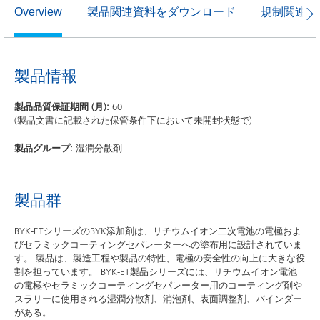
製品関連資料をダウンロード
規制関連資
Overview
製品情報
製品品質保証期間 (月):
60
(製品文書に記載された保管条件下において未開封状態で)
製品グループ:
湿潤分散剤
製品群
BYK-ETシリーズのBYK添加剤は、リチウムイオン二次電池の電極およ
びセラミックコーティングセパレーターへの塗布用に設計されていま
す。 製品は、製造工程や製品の特性、電極の安全性の向上に大きな役
割を担っています。 BYK-ET製品シリーズには、リチウムイオン電池
の電極やセラミックコーティングセパレーター用のコーティング剤や
スラリーに使用される湿潤分散剤、消泡剤、表面調整剤、バインダー
がある。