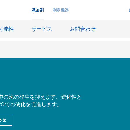
添加剤
測定機器
可能性
サービス
お問合わせ
インクジェットインキ
ー貯蔵
皮革仕上げとコーティング生地
ーサイジング
潤滑油および離型
中の泡の発生を抑えます。硬化性と
POでの硬化を促進します。
防食および船舶塗料
び耐火
オイル&ガス分野
わせ
用塗料
紙コーティング