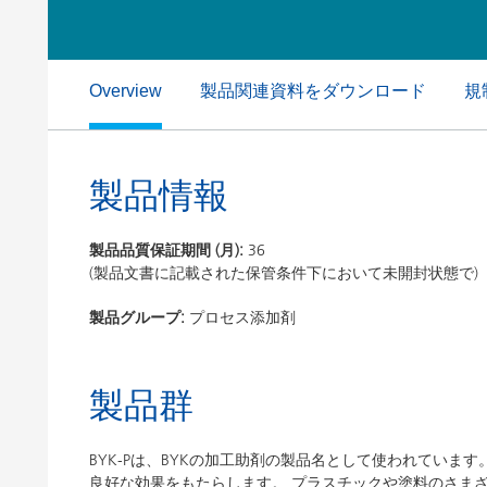
粘土（活性白土）触媒
ホームケ
コイルコーティング
製品関連資料をダウンロード
規
Overview
製品情報
製品品質保証期間 (月):
36
(製品文書に記載された保管条件下において未開封状態で)
製品グループ:
プロセス添加剤
製品群
BYK-Pは、BYKの加工助剤の製品名として使われていま
良好な効果をもたらします。 プラスチックや塗料のさま