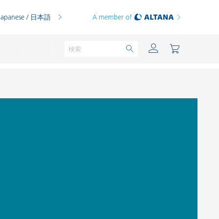
Japanese / 日本語
A member of
粉体塗料
印刷インキ
PVCコンパウンド
PVCプラスチゾル
熱可塑性プラスチック
熱硬化性プラスチック