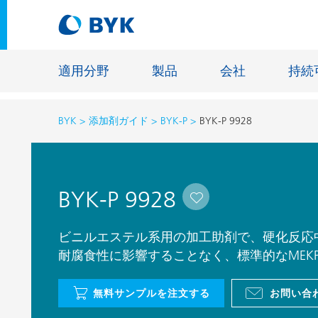
適用分野
製品
会社
持続
BYK
添加剤ガイド
BYK-P
BYK-P 9928
適用分野別の推奨製品
適用分野別の推奨製品
建設材料
BYK-P 9928
接着剤およびシーリング材
エネルギ
建築塗料
ファイバ
ビニルエステル系用の加工助剤で、硬化反応
自動車・車両用塗料
耐腐食性に影響することなく、標準的なMEK
床用塗料
自動車補修塗料
鋳造およ
無料サンプルを注文する
お問い合
缶コーティング
一般工業