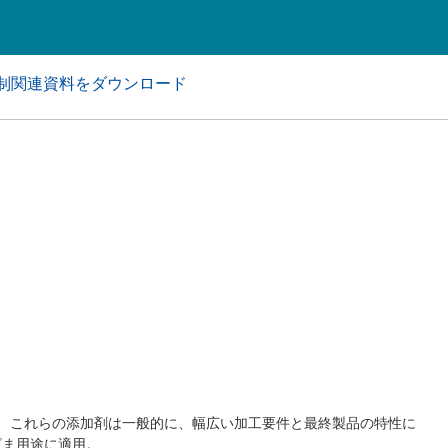
アおよび業務・工業用洗浄剤
パーソナルケア
制関連資料をダウンロード
す。 これらの添加剤は一般的に、幅広い加工要件と最終製品の特性に
ざま用途に適用。