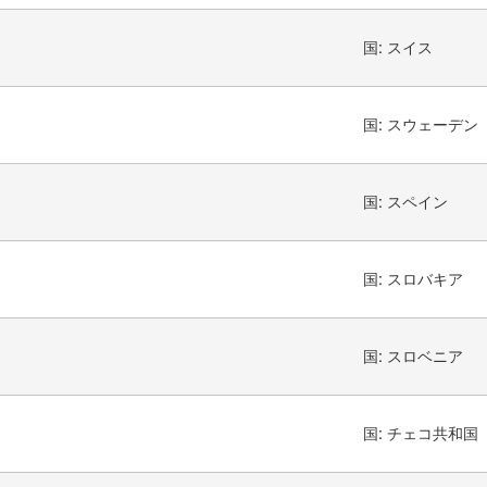
国:
スイス
国:
スウェーデン
国:
スペイン
国:
スロバキア
国:
スロベニア
国:
チェコ共和国