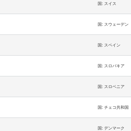
国:
スイス
国:
スウェーデン
国:
スペイン
国:
スロバキア
国:
スロベニア
国:
チェコ共和国
国:
デンマーク