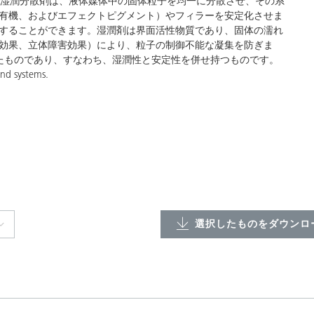
YKの湿潤分散剤は、液体媒体中の固体粒子を均一に分散させ、その系
有機、およびエフェクトピグメント）やフィラーを安定化させま
することができます。湿潤剤は界面活性物質であり、固体の濡れ
効果、立体障害効果）により、粒子の制御不能な凝集を防ぎま
たものであり、すなわち、湿潤性と安定性を併せ持つものです。
and systems.
選択したものをダウンロー