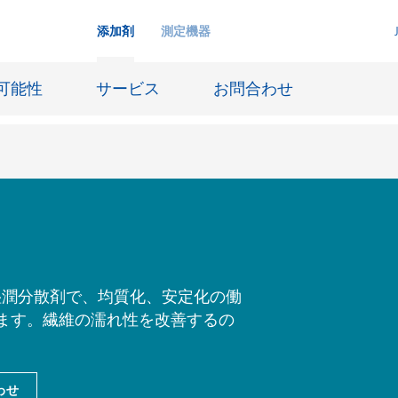
添加剤
測定機器
可能性
サービス
お問合わせ
インクジェットインキ
ー貯蔵
皮革仕上げとコーティング生地
ーサイジング
潤滑油および離型
の湿潤分散剤で、均質化、安定化の働
ます。繊維の濡れ性を改善するの
防食および船舶塗料
び耐火
オイル&ガス分野
用塗料
紙コーティング
わせ