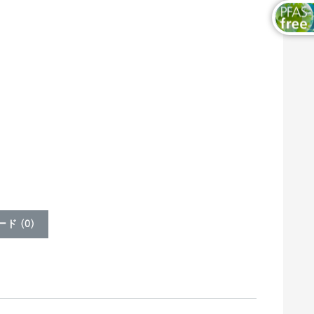
ド (
0
)