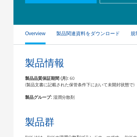
粘土（活性白土）触媒
ホームケ
コイルコーティング
製品関連資料をダウンロード
規
Overview
製品情報
製品品質保証期間 (月):
60
(製品文書に記載された保管条件下において未開封状態で)
製品グループ:
湿潤分散剤
製品群