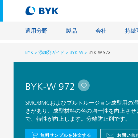
適用分野
製品
会社
持続
BYK
添加剤ガイド
BYK-W
BYK-W 972
適用分野別の推奨製品
適用分野別の推奨製品
建設材料
BYK-W 972
接着剤およびシーリング材
エネルギ
建築塗料
ファイバ
SMC/BMCおよびプルトルージョン成型用
自動車・車両用塗料
きがあり、成型材料の色の均一性を向上させ
床用塗料
で、特性が向上します。分離防止剤です。
自動車補修塗料
鋳造およ
缶コーティング
一般工業
無料サンプルを注文する
お問い合