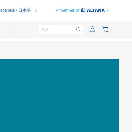
Japanese / 日本語
A member of
粉体塗料
印刷インキ
PVCコンパウンド
PVCプラスチゾル
熱可塑性プラスチック
熱硬化性プラスチック