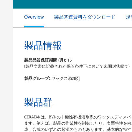
粘土（活性白土）触媒
ホームケ
コイルコーティング
製品関連資料をダウンロード
規
Overview
製品情報
製品品質保証期間 (月):
15
(製品文書に記載された保管条件下において未開封状態で)
製品グループ:
ワックス添加剤
製品群
CERAFAKは、BYKの非極性有機溶剤系のワックスディ
ます。例えば、製品の作業性を制御したり、表面特性を向
成、合成のいずれの起源のものもあります。基本的な特性