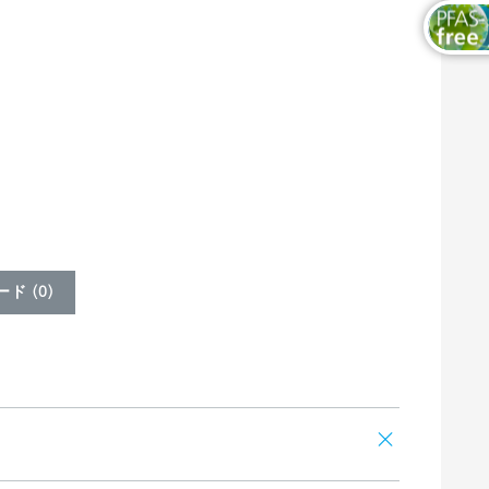
ド (
0
)