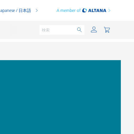
Japanese / 日本語
A member of
粉体塗料
印刷インキ
PVCコンパウンド
PVCプラスチゾル
熱可塑性プラスチック
熱硬化性プラスチック