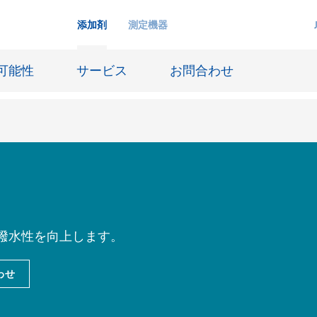
添加剤
測定機器
可能性
サービス
お問合わせ
インクジェットインキ
ー貯蔵
皮革仕上げとコーティング生地
ーサイジング
潤滑油および離型
撥水性を向上します。
防食および船舶塗料
わせ
び耐火
オイル&ガス分野
用塗料
紙コーティング