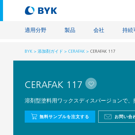
適用分野
製品
会社
持続
BYK
添加剤ガイド
CERAFAK
CERAFAK 117
適用分野別の推奨製品
適用分野別の推奨製品
建設材料
CERAFAK 117
接着剤およびシーリング材
エネルギ
建築塗料
ファイバ
溶剤型塗料用ワックスディスパージョンで、
自動車・車両用塗料
床用塗料
無料サンプルを注文する
お問い合
自動車補修塗料
鋳造およ
缶コーティング
一般工業