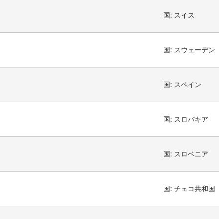
国:
スイス
国:
スウェーデン
国:
スペイン
国:
スロバキア
国:
スロベニア
国:
チェコ共和国