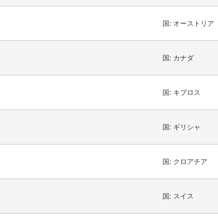
国:
オーストリア
国:
カナダ
国:
キプロス
国:
ギリシャ
国:
クロアチア
国:
スイス