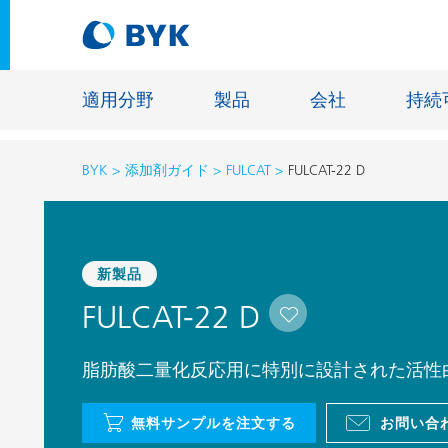
適用分野
製品
会社
持続
BYK
添加剤ガイド
FULCAT
FULCAT-22 D
適用分野別の推奨製品
適用分野別の推奨製品
建設材料
新製品
接着剤およびシーリング材
エネルギ
FULCAT-22 D
建築塗料
ファイバ
自動車・車両用塗料
床用塗料
脂肪酸二量化反応用に特別に設計された活性
自動車補修塗料
鋳造およ
無料サンプルを注文する
お問い合
缶コーティング
一般工業