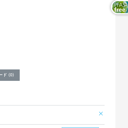
ド (
0
)