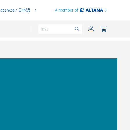
Japanese / 日本語
A member of
粉体塗料
印刷インキ
PVCコンパウンド
PVCプラスチゾル
熱可塑性プラスチック
熱硬化性プラスチック