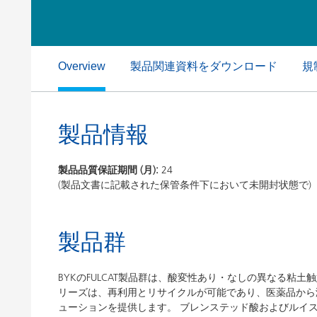
粘土（活性白土）触媒
ホームケ
コイルコーティング
製品関連資料をダウンロード
規
Overview
製品情報
製品品質保証期間 (月):
24
(製品文書に記載された保管条件下において未開封状態で)
製品群
BYKのFULCAT製品群は、酸変性あり・なしの異なる粘土
リーズは、再利用とリサイクルが可能であり、医薬品から
ューションを提供します。 ブレンステッド酸およびルイス