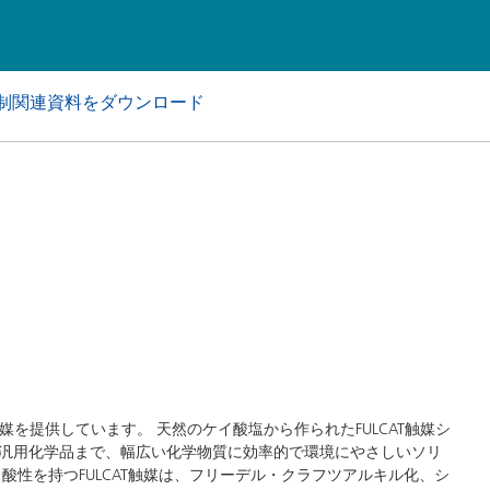
アおよび業務・工業用洗浄剤
パーソナルケア
制関連資料をダウンロード
触媒を提供しています。 天然のケイ酸塩から作られたFULCAT触媒シ
汎用化学品まで、幅広い化学物質に効率的で環境にやさしいソリ
酸性を持つFULCAT触媒は、フリーデル・クラフツアルキル化、シ