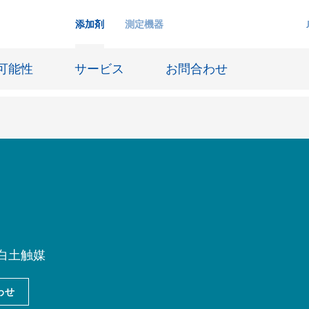
添加剤
測定機器
可能性
サービス
お問合わせ
インクジェットインキ
ー貯蔵
皮革仕上げとコーティング生地
ーサイジング
潤滑油および離型
防食および船舶塗料
白土触媒
び耐火
オイル&ガス分野
わせ
用塗料
紙コーティング