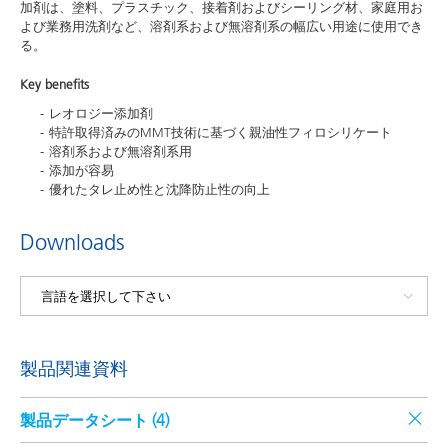
加剤は、塗料、プラスチック、接着剤およびシーリング材、家庭用お
よび業務用洗剤など、溶剤系および無溶剤系の幅広い用途に使用でき
る。
Key benefits
レオロジー添加剤
特許取得済みのMMT技術に基づく親油性フィロシリケート
溶剤系および無溶剤系用
添加が容易
優れたタレ止め性と沈降防止性の向上
Downloads
製品関連資料
製品データシート (
4
)