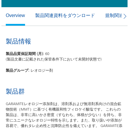
製品関連資料をダウンロード
規制関連資
Overview
製品情報
製品品質保証期間 (月):
60
(製品文書に記載された保管条件下において未開封状態で)
製品グループ:
レオロジー剤
製品群
GARAMITEレオロジー添加剤は、溶剤系および無溶剤系向けの混合鉱
物技術（MMT）に基づく有機親和性フィロケイ酸塩です。 これらの
製品は、非常に高いかさ密度（すなわち、体積が少ない）を持ち、非
常にユニークなレオロジー特性を示します。また、取り扱いや添加が
容易で、優れタレ止め性と沈降防止性を備えています。 GARAMITE添