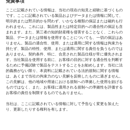
免責事項
ここに記載されている情報は、当社の現在の知見と経験に基づくもの
です。ここに記載されている製品およびデータまたは情報に関して、
明示的または黙示的かを問わず、いかなる種類の保証または確約も行
われません。これには、製品性または特定目的への適合性の保証も含
まれます。また、第三者の知的財産権を侵害することなく、これらの
製品、データまたは情報を使用することについても、一切の保証はあ
りません。製品の適合性、使用、または適用に関する情報は拘束力を
持たず、製品の特性、使用、または適用に関する責任を負うものでは
ありません。契約条件、特に、合意された製品仕様が常に優先されま
す。当社製品を使用する前に、お客様の目的に対する適合性を判断す
るために予備試験で製品をテストすることをお勧めします。当社に法
的義務がない限り、本資料に記載されている法的規制に関する情報
は、あくまで当社の拘束力のない見解を反映したものに過ぎません。
この見解は、他の地域や用途における規制への準拠した使用を妨げる
ものではなく、また、お客様に適用される規制への準拠性を評価する
お客様の責任を制限するものでもありません。
当社は、ここに記載されている情報に対して予告なく変更を加えた
り、更新したりする権利を有します。