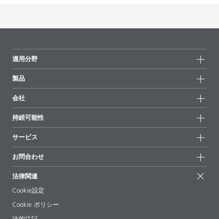
適用分野
製品
製品グループ
会社
全製品
会社情報
持続可能性
ハイライト
ニュース
持続可能性
サービス
拠点と販売代理店
持続可能な製品
お問合せ
展示会 & イベント
お問合わせ
サクセスストーリー
配合の出発点
経営陣
お問合せ先
EcoVadis
法律関連
論文記事
キャリア
BYKinside
証明書
Cookie設定
ebooks(電子書籍)
フォロー
Cookie ポリシー
法令情報
法的注記