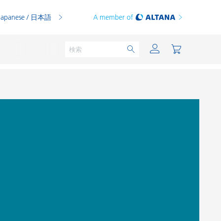
Japanese / 日本語
A member of
粉体塗料
印刷インキ
PVCコンパウンド
PVCプラスチゾル
熱可塑性プラスチック
熱硬化性プラスチック