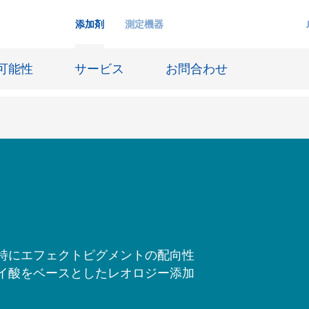
添加剤
測定機器
可能性
サービス
お問合わせ
インクジェットインキ
ー貯蔵
皮革仕上げとコーティング生地
ーサイジング
潤滑油および離型
防食および船舶塗料
特にエフェクトピグメントの配向性
び耐火
オイル&ガス分野
イ酸をベースとしたレオロジー添加
用塗料
紙コーティング