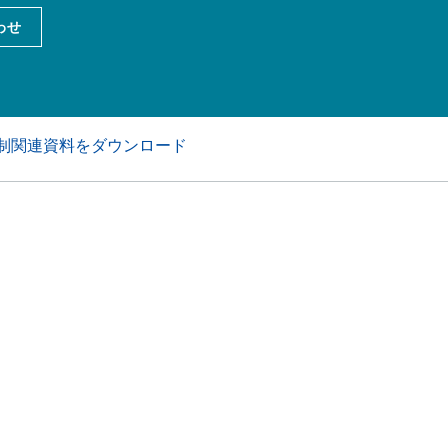
アおよび業務・工業用洗浄剤
パーソナルケア
わせ
制関連資料をダウンロード