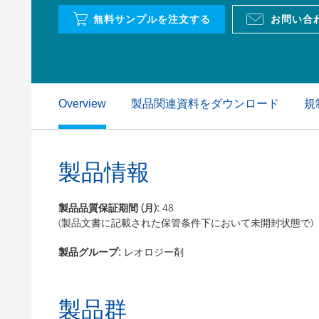
粘土（活性白土）触媒
ホームケ
無料サンプルを注文する
お問い合
コイルコーティング
製品関連資料をダウンロード
規
Overview
製品情報
製品品質保証期間 (月):
48
(製品文書に記載された保管条件下において未開封状態で)
製品グループ:
レオロジー剤
製品群