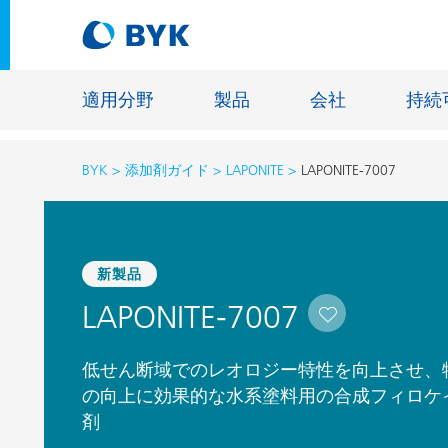
適用分野
製品
会社
持続
BYK
添加剤ガイド
LAPONITE
LAPONITE-7007
適用分野別の推奨製品
適用分野別の推奨製品
建設材料
新製品
接着剤およびシーリング材
エネルギ
LAPONITE-7007
建築塗料
ファイバ
自動車・車両用塗料
床用塗料
低せん断域でのレオロジー特性を向上させ、
自動車補修塗料
鋳造およ
の向上に効果的な水系塗料用の合成フィロケ
剤
缶コーティング
一般工業