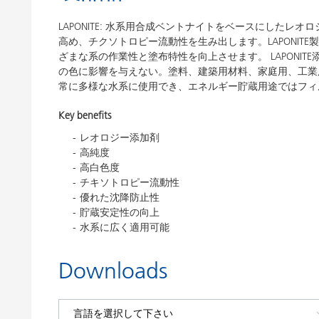
LAPONITE: 水系用合成ベントナイトをベースにしたレオ
高め、チクソトロピー流動性を生み出します。LAPONI
ざまな系の作業性と塗布特性を向上させます。 LAPONI
の色に影響を与えない。塗料、建築用材料、家庭用、工業
常に多様な水系に使用でき、エネルギー貯蔵用途ではフィ
Key benefits
レオロジー添加剤
高純度
高白色度
チキソトロピー流動性
優れた沈降防止性
貯蔵安定性の向上
水系に広く適用可能
Downloads