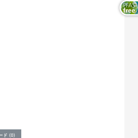
ド (
0
)