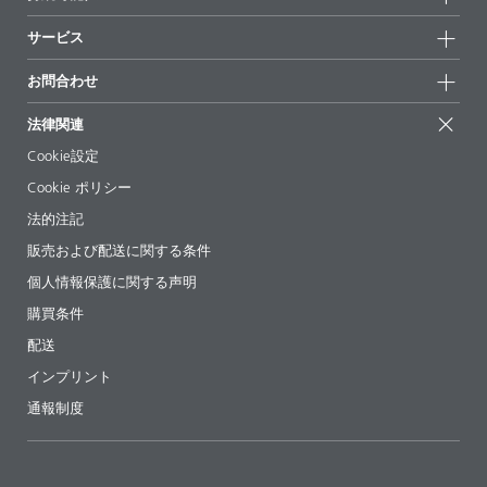
ハイライト
ニュース
持続可能性
サービス
拠点と販売代理店
持続可能な製品
お問合せ
展示会 & イベント
お問合わせ
サクセスストーリー
配合の出発点
経営陣
お問合せ先
EcoVadis
法律関連
論文記事
キャリア
BYKinside
証明書
Cookie設定
ebooks(電子書籍)
フォロー
Cookie ポリシー
法令情報
法的注記
添加剤ガイドアプリ
販売および配送に関する条件
ビデオ
個人情報保護に関する声明
ダウンロード
購買条件
配送
インプリント
通報制度