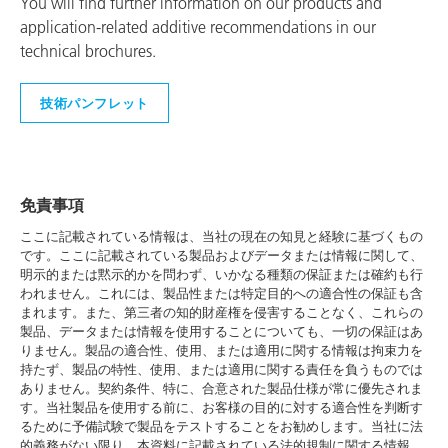
You will find further information on our products and
application-related additive recommendations in our
technical brochures.
技術パンフレット
免責事項
ここに記載されている情報は、当社の現在の知見と経験に基づくもの
です。ここに記載されている製品およびデータまたは情報に関して、
明示的または黙示的かを問わず、いかなる種類の保証または確約も行
われません。これには、製品性または特定目的への適合性の保証も含
まれます。また、第三者の知的財産権を侵害することなく、これらの
製品、データまたは情報を使用することについても、一切の保証はあ
りません。製品の適合性、使用、または適用に関する情報は拘束力を
持たず、製品の特性、使用、または適用に関する責任を負うものでは
ありません。契約条件、特に、合意された製品仕様が常に優先されま
す。当社製品を使用する前に、お客様の目的に対する適合性を判断す
るために予備試験で製品をテストすることをお勧めします。当社に法
的義務がない限り、本資料に記載されている法的規制に関する情報