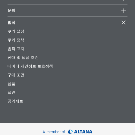
언론 및 미디어
지속가능한 제품
전문가에게 물어보세요
소재지 및 판매점
문의
성공 사례
추천 배합
전시회 및 이벤트
문의하기
EcoVadis
법적
기사
경영팀
BYKinside
인증서
쿠키 설정
전자책
경력
쿠키 정책
규제 현황
팔로우하기
법적 고지
첨가제 안내 앱
판매 및 납품 조건
동영상
데이터 개인정보 보호정책
다운로드
구매 조건
납품
날인
공익제보
A member of