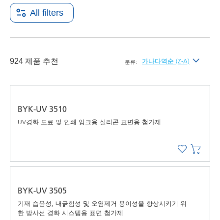
All filters
924 제품 추천
가나다역순 (Z-A)
분류:
최신순
가나다순 (A-Z)
BYK-UV 3510
가나다역순 (Z-A)
UV경화 도료 및 인쇄 잉크용 실리콘 표면용 첨가제
BYK-UV 3505
기재 습윤성, 내긁힘성 및 오염제거 용이성을 향상시키기 위
한 방사선 경화 시스템용 표면 첨가제