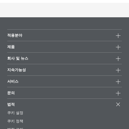
적용분야
제품
제품군
회사 및 뉴스
모든제품
회사 정보
지속가능성
하이라이트
뉴스
지속가능성
서비스
언론 및 미디어
지속가능한 제품
전문가에게 물어보세요
소재지 및 판매점
문의
성공 사례
추천 배합
전시회 및 이벤트
문의하기
EcoVadis
법적
기사
경영팀
BYKinside
인증서
쿠키 설정
전자책
경력
쿠키 정책
규제 현황
팔로우하기