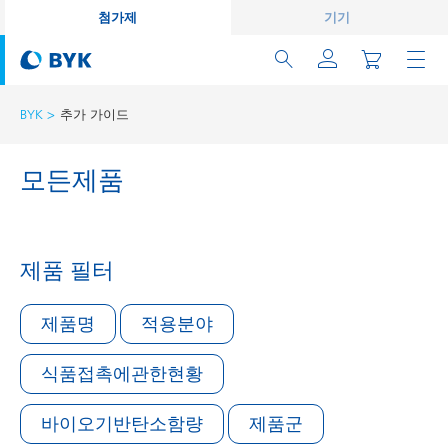
첨가제
기기
BYK
추가 가이드
모든제품
제품 필터
제품명
적용분야
식품접촉에관한현황
바이오기반탄소함량
제품군