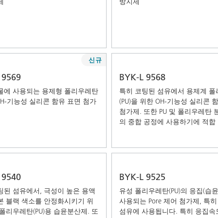
제
방지제
신규
 9569
BYK-L 9568
물에 사용되는 용제형 폴리우레탄
특히 코팅된 섬유에서 용제계 
 OH-기능성 실리콘 함유 표면 첨가
(PU)을 위한 OH-기능성 실리콘 
첨가제. 또한 PU 및 폴리우레탄 분
의 중합 공정에 사용하기에 적합
 9540
BYK-L 9525
팅된 섬유에서, 극성이 높은 용액
유성 폴리우레탄(PU)의 응집(습윤
본 블랙 색소를 안정화시키기 위
사용되는 Pore 제어 첨가제, 특
 폴리우레탄(PU)용 습윤분산제. 또
섬유에 사용됩니다. 특히 응집속