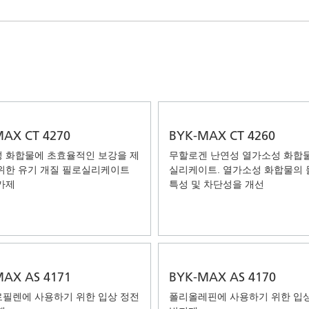
 I&I(산업용 및 기관, 보호시설용
퍼스널 케어
AX CT 4270
BYK-MAX CT 4260
 화합물에 초효율적인 보강을 제
무할로겐 난연성 열가소성 화합
위한 유기 개질 필로실리케이트
실리케이트. 열가소성 화합물의
가제
특성 및 차단성을 개선
AX AS 4171
BYK-MAX AS 4170
필렌에 사용하기 위한 입상 정전
폴리올레핀에 사용하기 위한 입