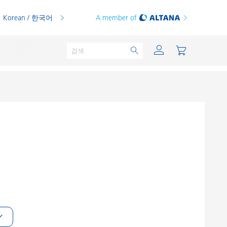
Korean / 한국어
A member of
분체용 도료
인쇄 잉크
PVC 컴파운드
PVC 플라스티졸
열가소성 수지
열경화성 수지