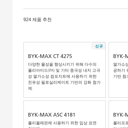
Clay 촉매(Clay Catalyst)
홈 케어 및
PCM 도료
924 제품 추천
신규
BYK-MAX CT 4275
BYK-M
다양한 물성을 향상시키기 위해 다수의
열가소성
폴리아미드(PA) 및 기타 중극성 내지 고극
공하기 
성 열가소성 컴포지트에 사용하기 위한
기반 첨
친유성 필로실리케이트 기반의 강화 첨가
제.
BYK-MAX ASC 4181
BYK-M
폴리올레핀에 사용하기 위한 입상 표면
폴리프로