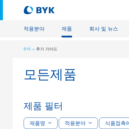
적용분야
제품
회사 및 뉴스
BYK
추가 가이드
적용분야에 따른 제품 추천
모든제품
적용분야에 따른 제품 추천
건축물용 
접착제 및 실란트
에너지 저
건축용 도료
섬유 사이
자동차 OEM 도료
바닥재용 
제품 필터
자동차 보수용 도료
주물 및 
제관용 도료
제품명
적용분야
식품접촉
공업용 도