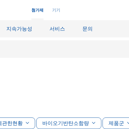
첨가제
기기
지속가능성
서비스
문의
화학재료
잉크젯 잉크
장시스템
가죽 마감 및 코팅된 직물
징
윤활유 및 이형제
도료
선박 및 중방식용 도료
내화물
Oil & Gas 분야
에관한현황
료
바이오기반탄소함량
종이 코팅
제품군