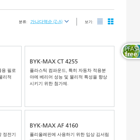
목공용 도료
가나다역순 (Z-A)
분류:
보기:
최신순
가나다순 (A-Z)
가나다역순 (Z-A)
BYK-MAX CT 4255
물용 필로
플라스틱 컴파운드, 특히 자동차 적용분
 물리적
야에 베리어 성능 및 물리적 특성을 향상
시키기 위한 첨가제.
BYK-MAX AF 4160
상 정전기
폴리올레핀에 사용하기 위한 입상 김서림