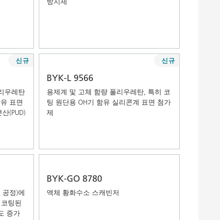
방지제
신규
신규
BYK-L 9566
폴리우레탄
용제계 및 고체 함량 폴리우레탄, 특히 코
함유 표면
팅 원단용 OH기 함유 실리콘계 표면 첨가
산(PUD)
제
BYK-GO 8780
 공정)에
액체 황화수소 스캐빈저
히 코팅된
도 증가