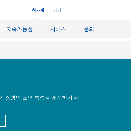
첨가제
기기
지속가능성
서비스
문의
화학재료
잉크젯 잉크
장시스템
가죽 마감 및 코팅된 직물
징
윤활유 및 이형제
료 시스템의 표면 특성을 개선하기 위
도료
선박 및 중방식용 도료
내화물
Oil & Gas 분야
료
종이 코팅