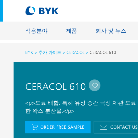
적용분야
제품
회사 및 뉴스
BYK
추가 가이드
CERACOL
CERACOL 610
적용분야에 따른 제품 추천
적용분야에 따른 제품 추천
건축물용 
CERACOL 610
접착제 및 실란트
에너지 저
건축용 도료
섬유 사이
<p>도료 배합, 특히 유성 중간 극성 제관 도
자동차 OEM 도료
한 왁스 분산물.</p>
바닥재용 
자동차 보수용 도료
주물 및 
ORDER FREE SAMPLE
CONTACT US
제관용 도료
공업용 도