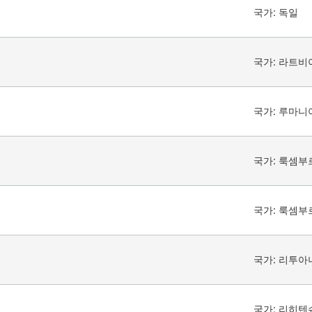
국가:
독일
국가:
라트비
국가:
루마니
국가:
룩셈부
국가:
룩셈부
국가:
리투아
국가:
리히텐