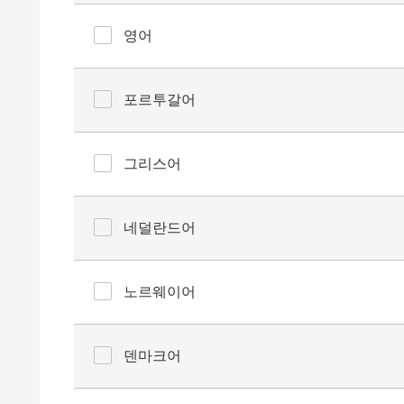
영어
포르투갈어
그리스어
네덜란드어
노르웨이어
덴마크어