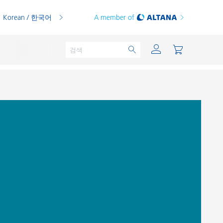
Korean / 한국어
A member of
분체용 도료
인쇄 잉크
PVC 컴파운드
PVC 플라스티졸
열가소성 수지
열경화성 수지