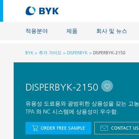
적용분야
제품
회사 및 뉴스
BYK
추가 가이드
DISPERBYK
DISPERBYK-2150
적용분야에 따른 제품 추천
적용분야에 따른 제품 추천
건축물용 
DISPERBYK-2150
접착제 및 실란트
에너지 저
건축용 도료
섬유 사이
유용성 도료용와 광범위한 상용성을 갖는 고농
자동차 OEM 도료
TPA 와 NC 시스템에 상용성이 우수함.
바닥재용 
자동차 보수용 도료
주물 및 
ORDER FREE SAMPLE
CONTACT US
제관용 도료
공업용 도