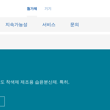
첨가제
기기
지속가능성
서비스
문의
화학재료
잉크젯 잉크
장시스템
가죽 마감 및 코팅된 직물
징
윤활유 및 이형제
도 착색제 제조용 습윤분산제. 특히,
도료
선박 및 중방식용 도료
내화물
Oil & Gas 분야
료
종이 코팅