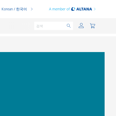
Korean / 한국어
A member of
분체용 도료
인쇄 잉크
PVC 컴파운드
PVC 플라스티졸
열가소성 수지
열경화성 수지