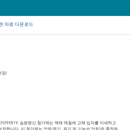
 I&I(산업용 및 기관, 보호시설용
퍼스널 케어
련 자료 다운로드
저장)
. DISPERBYK 습윤분산 첨가제는 액체 매질에 고체 입자를 미세하고
합니다. 이 첨가제는 안료(무기, 유기 및 기능성 안료)와 충전제