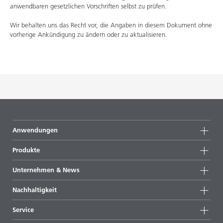
anwendbaren gesetzlichen Vorschriften selbst zu prüfen.
Wir behalten uns das Recht vor, die Angaben in diesem Dokument ohne
vorherige Ankündigung zu ändern oder zu aktualisieren.
Anwendungen
Produkte
Produktgruppen
Unternehmen & News
Alle Produkte
Unternehmensinformationen
Nachhaltigkeit
Highlights
News
Nachhaltigkeit
Service
Presse & Medien
Nachhaltige Produkte