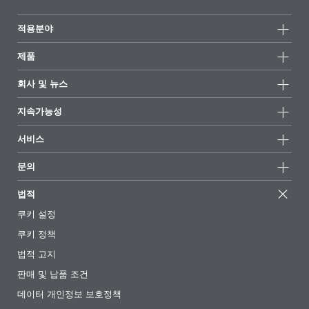
적용분야
제품
제품군
회사 및 뉴스
모든제품
회사 정보
지속가능성
하이라이트
뉴스
지속가능성
서비스
언론 및 미디어
지속가능한 제품
전문가에게 물어보세요
소재지 및 판매점
문의
성공 사례
추천 배합
전시회 및 이벤트
문의하기
EcoVadis
법적
기사
경영팀
BYKinside
인증서
쿠키 설정
전자책
경력
쿠키 정책
규제 현황
팔로우하기
법적 고지
첨가제 안내 앱
판매 및 납품 조건
동영상
데이터 개인정보 보호정책
다운로드