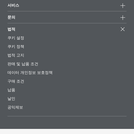
지속가능성
서비스
언론 및 미디어
지속가능한 제품
전문가에게 물어보세요
소재지 및 판매점
문의
성공 사례
추천 배합
전시회 및 이벤트
문의하기
EcoVadis
법적
기사
경영팀
BYKinside
인증서
쿠키 설정
전자책
경력
쿠키 정책
규제 현황
팔로우하기
법적 고지
첨가제 안내 앱
판매 및 납품 조건
동영상
데이터 개인정보 보호정책
다운로드
구매 조건
납품
날인
공익제보