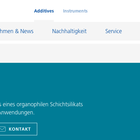
Additives
Instruments
ehmen & News
Nachhaltigkeit
Service
Klebstoffe und Dichtungsmassen
eschichtungen
Leder- und Textilbeschichtungen
nd Feuerfestindustrie
Maler- und Bautenlacke
s eines organophilen Schichtsilikats
e-Anwendungen.
und I&I
Öl- und Gasindustrie
Möbellacke
Papierbeschichtungen
KONTAKT
cke
Personal Care