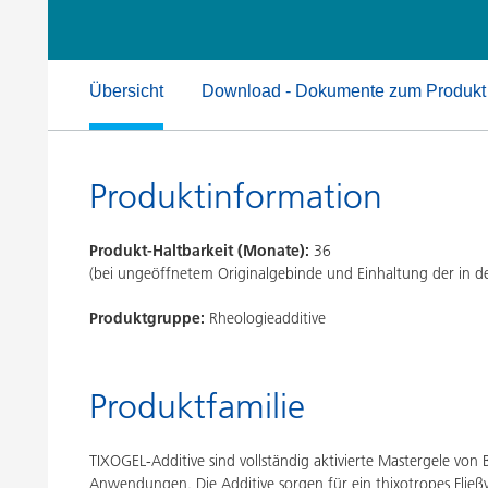
Druckfarben
Inkjet Inks
Energiespeicherung
Übersicht
Download - Dokumente zum Produkt
Produktinformation
Produkt-Haltbarkeit (Monate):
36
(bei ungeöffnetem Originalgebinde und Einhaltung der in
Produktgruppe:
Rheologieadditive
Produktfamilie
TIXOGEL-Additive sind vollständig aktivierte Mastergele von 
Anwendungen. Die Additive sorgen für ein thixotropes Fließv