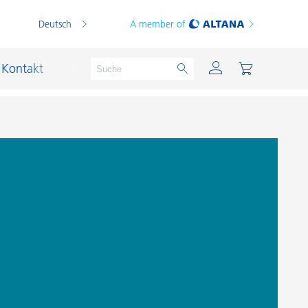
Deutsch
A member of
Kontakt
PVC Compounds
PVC-Plastisole
Schichtsilikat-Katalysatoren
Schiffslackierung und Korrosionsschutz
Schmierstoffe und Formtrennmittel
Thermoplaste