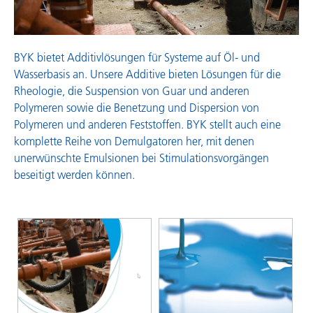
BYK bietet Additivlösungen für Systeme auf Öl- und
Wasserbasis an. Unsere Additive bieten Lösungen für die
Rheologie, die Suspension von Guar und anderen
Polymeren sowie die Benetzung und Dispersion von
Polymeren und anderen Feststoffen. BYK stellt auch eine
komplette Reihe von Demulgatoren her, mit denen
unerwünschte Emulsionen bei Stimulationsvorgängen
beseitigt werden können.