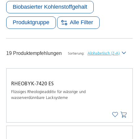
Biobasierter Kohlenstoffgehalt
Produktgruppe
Alle Filter
19 Produktempfehlungen
Alphabetisch (Z-A)
Sortierung:
Neueste
Alphabetisch (A-Z)
RHEOBYK-7420 ES
Alphabetisch (Z-A)
Flüssiges Rheologieadditiv für wässrige und
wasserverdünnbare Lacksysteme