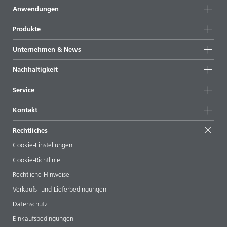
Anwendungen
Produkte
Produktgruppen
Unternehmen & News
Alle Produkte
Unternehmensinformationen
Nachhaltigkeit
Highlights
News
Nachhaltigkeit
Service
Presse & Medien
Nachhaltige Produkte
Expertenrat
Standorte & Distributoren
Kontakt
Success Stories
Startformulierungen
Messen & Events
Kontaktieren Sie uns
EcoVadis
Rechtliches
Veröffentlichungen
Ihr Nachbar BYK
BYKinside
Zertifikate
Cookie-Einstellungen
ebooks
Management Team
Cookie-Richtlinie
Regulatory Affairs
Karriere
Rechtliche Hinweise
Additive Guide App
Folgen Sie uns
Verkaufs- und Lieferbedingungen
Videos
Datenschutz
Downloads
Einkaufsbedingungen