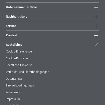
Produktgruppen
Unternehmen & News
Alle Produkte
Unternehmensinformationen
Nachhaltigkeit
Highlights
News
Nachhaltigkeit
Service
Presse & Medien
Nachhaltige Produkte
Expertenrat
Standorte & Distributoren
Kontakt
Success Stories
Startformulierungen
Messen & Events
Kontaktieren Sie uns
EcoVadis
Rechtliches
Veröffentlichungen
Ihr Nachbar BYK
BYKinside
Zertifikate
Cookie-Einstellungen
ebooks
Management Team
Cookie-Richtlinie
Regulatory Affairs
Karriere
Rechtliche Hinweise
Additive Guide App
Folgen Sie uns
Verkaufs- und Lieferbedingungen
Videos
Datenschutz
Downloads
Einkaufsbedingungen
Anlieferung
Impressum