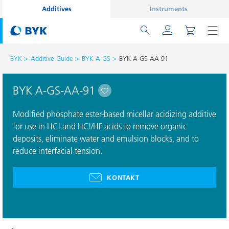
Additives
Instruments
BYK
Additive Guide
BYK A-GS
BYK A-GS-AA-91
BYK A-GS-AA-91
Modified phosphate ester-based micellar acidizing additive
for use in HCl and HCl/HF acids to remove organic
deposits, eliminate water and emulsion blocks, and to
reduce interfacial tension.
KONTAKT