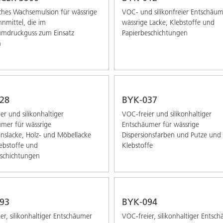
ches Wachsemulsion für wässrige
VOC- und silikonfreier Entschäum
nmittel, die im
wässrige Lacke, Klebstoffe und
umdruckguss zum Einsatz
Papierbeschichtungen
n
28
BYK-037
er und silikonhaltiger
VOC-freier und silikonhaltiger
mer für wässrige
Entschäumer für wässrige
onslacke, Holz- und Möbellacke
Dispersionsfarben und Putze und
ebstoffe und
Klebstoffe
eschichtungen
93
BYK-094
er, silikonhaltiger Entschäumer
VOC-freier, silikonhaltiger Entsc