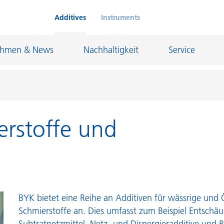
Additives
Instruments
ehmen & News
Nachhaltigkeit
Service
erstoffe und
Klebstoffe und Dichtungsmassen
eschichtungen
Leder- und Textilbeschichtungen
nd Feuerfestindustrie
Maler- und Bautenlacke
und I&I
Öl- und Gasindustrie
Möbellacke
Papierbeschichtungen
BYK bietet eine Reihe an Additiven für wässrige und Ö
Schmierstoffe an. Dies umfasst zum Beispiel Entschä
cke
Personal Care
Subtratnetzmittel, Netz- und Dispergieradditive und R