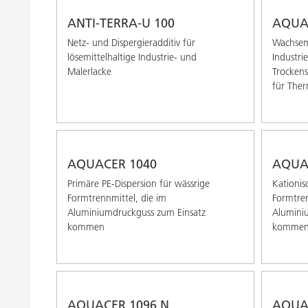
ANTI-TERRA-U 100
AQUA
Netz- und Dispergieradditiv für
Wachsemu
lösemittelhaltige Industrie- und
Industri
Malerlacke
Trockens
für Ther
AQUACER 1040
AQUA
Primäre PE-Dispersion für wässrige
Kationis
Formtrennmittel, die im
Formtren
Aluminiumdruckguss zum Einsatz
Alumini
kommen
komme
AQUACER 1096 N
AQUA