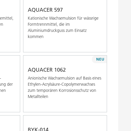
Alphabetisch (Z-A)
AQUACER 597
emittel,
Kationische Wachsemulsion für wässrige
en
Formtrennmittel, die im
Aluminiumdruckguss zum Einsatz
kommen
NEU
AQUACER 1062
-
Anionische Wachsemulsion auf Basis eines
ung der
Ethylen-Acrylsäure-Copolymerwachses
chen
zum temporären Korrosionsschutz von
Metallteilen
BYK-014