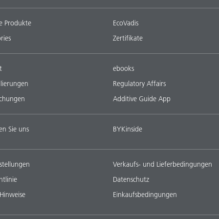
e Produkte
EcoVadis
ries
Zertifikate
t
ebooks
lierungen
Regulatory Affairs
ichungen
Additive Guide App
en Sie uns
BYKinside
stellungen
Verkaufs- und Lieferbedingungen
tlinie
Datenschutz
 Hinweise
Einkaufsbedingungen