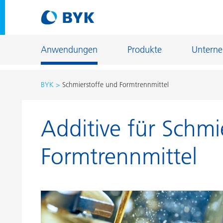
Anwendungen
Produkte
Untern
BYK
Schmierstoffe und Formtrennmittel
Produktempfehlungen nach Anwendungen
Additive für Schmi
Produktempfehlungen nach Anwendungen
Fiber Sizing
Autoreparaturlackierung
Fußbodenb
Formtrennmittel
Autoserienlackierung
Gießerei- u
Bauchemie
Home Care 
Can Coatings
Holz- und 
Coil Coatings
Industriela