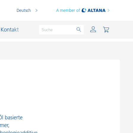
Deutsch
A member of
Kontakt
PVC Compounds
PVC-Plastisole
Schichtsilikat-Katalysatoren
Schiffslackierung und Korrosionsschutz
Schmierstoffe und Formtrennmittel
l basierte
umer,
Thermoplaste
heologieadditive.