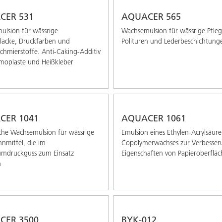
CER 531
AQUACER 565
lsion für wässrige
Wachsemulsion für wässrige Pfleg
elacke, Druckfarben und
Polituren und Lederbeschichtung
chmierstoffe. Anti-Caking-Additiv
moplaste und Heißkleber
CER 1041
AQUACER 1061
che Wachsemulsion für wässrige
Emulsion eines Ethylen-Acrylsäure
nmittel, die im
Copolymerwachses zur Verbesser
umdruckguss zum Einsatz
Eigenschaften von Papieroberflä
n
CER 3500
BYK-012