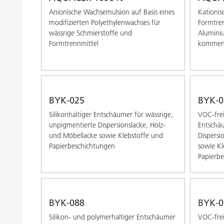
Anionische Wachsemulsion auf Basis eines
Kationis
modifizierten Polyethylenwachses für
Formtren
wässrige Schmierstoffe und
Alumini
Formtrennmittel
komme
BYK-025
BYK-0
Silikonhaltiger Entschäumer für wässrige,
VOC-frei
unpigmentierte Dispersionslacke, Holz-
Entschäu
und Möbellacke sowie Klebstoffe und
Dispersi
Papierbeschichtungen
sowie Kl
Papierb
BYK-088
BYK-0
Silikon- und polymerhaltiger Entschäumer
VOC-frei