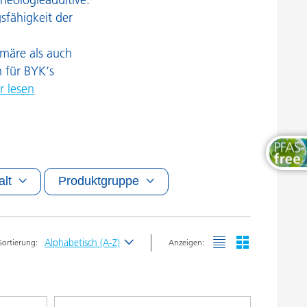
Thermosets
sfähigkeit der
imäre als auch
 für BYK‘s
 lesen
alt
Produktgruppe
Alphabetisch (A-Z)
Sortierung:
Anzeigen:
Neueste
Alphabetisch (A-Z)