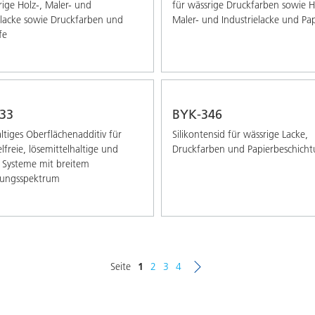
rige Holz-, Maler- und
für wässrige Druckfarben sowie H
elacke sowie Druckfarben und
Maler- und Industrielacke und Pap
fe
33
BYK-346
altiges Oberflächenadditiv für
Silikontensid für wässrige Lacke,
lfreie, lösemittelhaltige und
Druckfarben und Papierbeschich
 Systeme mit breitem
ungsspektrum
Seite
1
2
3
4