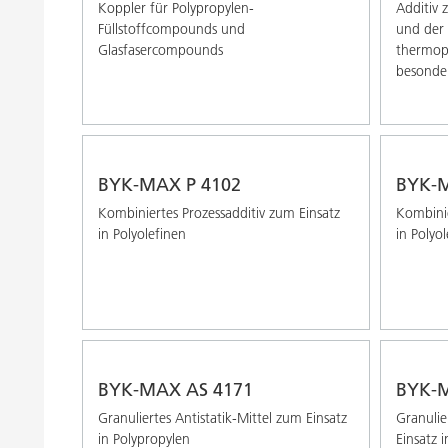
Koppler für Polypropylen-
Additiv 
Füllstoffcompounds und
und der 
Glasfasercompounds
thermop
besonde
BYK-MAX P 4102
BYK-M
Kombiniertes Prozessadditiv zum Einsatz
Kombinie
in Polyolefinen
in Polyo
BYK-MAX AS 4171
BYK-M
Granuliertes Antistatik-Mittel zum Einsatz
Granulie
in Polypropylen
Einsatz i