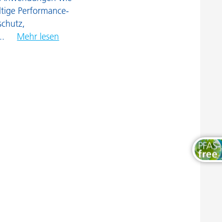
Thermosets
ltige Performance-
schutz,
..
Mehr lesen