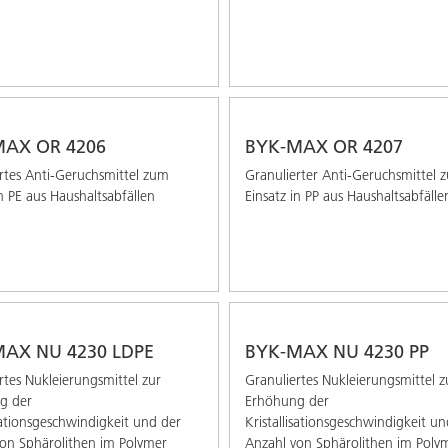
MAX OR 4206
BYK-MAX OR 4207
rtes Anti-Geruchsmittel zum
Granulierter Anti-Geruchsmittel 
in PE aus Haushaltsabfällen
Einsatz in PP aus Haushaltsabfälle
AX NU 4230 LDPE
BYK-MAX NU 4230 PP
rtes Nukleierungsmittel zur
Granuliertes Nukleierungsmittel z
g der
Erhöhung der
isationsgeschwindigkeit und der
Kristallisationsgeschwindigkeit u
on Sphärolithen im Polymer
Anzahl von Sphärolithen im Poly