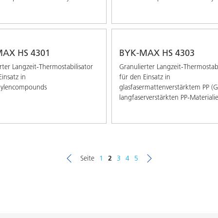
AX HS 4301
BYK-MAX HS 4303
rter Langzeit-Thermostabilisator
Granulierter Langzeit-Thermostabi
insatz in
für den Einsatz in
pylencompounds
glasfasermattenverstärktem PP (
langfaserverstärkten PP-Materialie
Seite
1
2
3
4
5