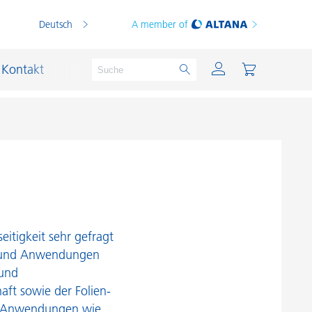
Deutsch
A member of
Kontakt
PVC Compounds
PVC-Plastisole
Schichtsilikat-Katalysatoren
eitigkeit sehr gefragt
Schiffslackierung und Korrosionsschutz
en und Anwendungen
 und
Schmierstoffe und Formtrennmittel
aft sowie der Folien-
Thermoplaste
lle Anwendungen wie