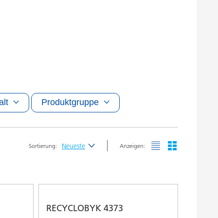
alt
Produktgruppe
Neueste
Sortierung:
Anzeigen:
Neueste
Alphabetisch (A-Z)
Alphabetisch (Z-A)
RECYCLOBYK 4373