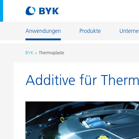
Anwendungen
Produkte
Untern
BYK
Thermoplaste
Produktempfehlungen nach Anwendungen
Additive für Ther
Produktempfehlungen nach Anwendungen
Fiber Sizing
Autoreparaturlackierung
Fußbodenb
Autoserienlackierung
Gießerei- u
Bauchemie
Home Care 
Can Coatings
Holz- und 
Coil Coatings
Industriela