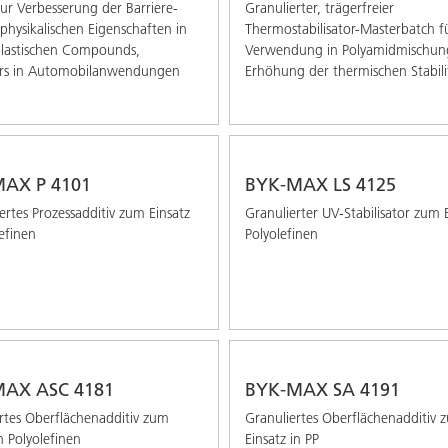
zur Verbesserung der Barriere-
Granulierter, trägerfreier
physikalischen Eigenschaften in
Thermostabilisator-Masterbatch f
lastischen Compounds,
Verwendung in Polyamidmischun
rs in Automobilanwendungen
Erhöhung der thermischen Stabili
AX P 4101
BYK-MAX LS 4125
rtes Prozessadditiv zum Einsatz
Granulierter UV-Stabilisator zum E
lefinen
Polyolefinen
AX ASC 4181
BYK-MAX SA 4191
rtes Oberflächenadditiv zum
Granuliertes Oberflächenadditiv 
n Polyolefinen
Einsatz in PP