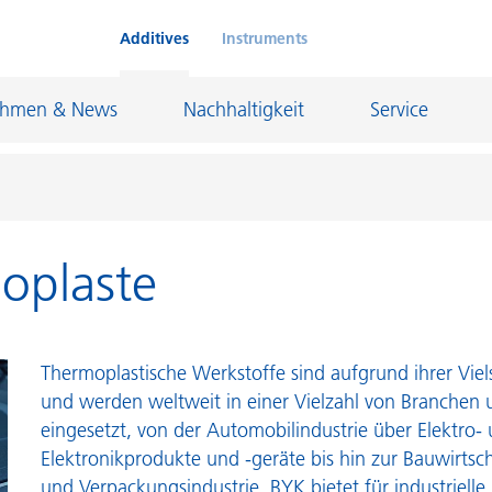
Additives
Instruments
ehmen & News
Nachhaltigkeit
Service
moplaste
Klebstoffe und Dichtungsmassen
eschichtungen
Leder- und Textilbeschichtungen
nd Feuerfestindustrie
Maler- und Bautenlacke
Thermoplastische Werkstoffe sind aufgrund ihrer Viels
und I&I
Öl- und Gasindustrie
und werden weltweit in einer Vielzahl von Branch
eingesetzt, von der Automobilindustrie über Elektro-
Möbellacke
Papierbeschichtungen
Elektronikprodukte und -geräte bis hin zur Bauwirtsch
cke
Personal Care
und Verpackungsindustrie. BYK bietet für industrie