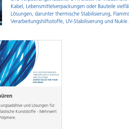
Pulverlacke
Kabel, Lebensmittelverpackungen oder Bauteile vielfä
Lösungen, darunter thermische Stabilisierung, Flamm
Verarbeitungshilfsstoffe, UV-Stabilisierung und Nukle
.
hüren
tungsadditive und Lösungen für
astische Kunststoffe - Mehrwert
 Polymere.