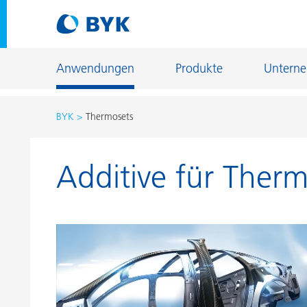
Anwendungen
Produkte
Untern
BYK
Thermosets
Produktempfehlungen nach Anwendungen
Additive für Ther
Produktempfehlungen nach Anwendungen
Fiber Sizing
Autoreparaturlackierung
Fußbodenb
Autoserienlackierung
Gießerei- u
Bauchemie
Home Care 
Can Coatings
Holz- und 
Coil Coatings
Industriela