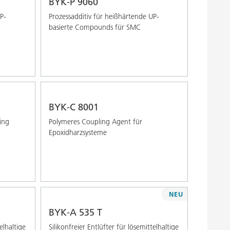
BYK-P 9060
P-
Prozessadditiv für heißhärtende UP-
basierte Compounds für SMC
BYK-C 8001
ing
Polymeres Coupling Agent für
Epoxidharzsysteme
NEU
BYK-A 535 T
elhaltige
Silikonfreier Entlüfter für lösemittelhaltige