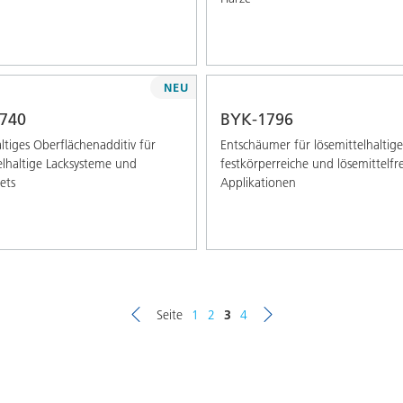
NEU
740
BYK-1796
altiges Oberflächenadditiv für
Entschäumer für lösemittelhaltige
elhaltige Lacksysteme und
festkörperreiche und lösemittelfr
ets
Applikationen
Seite
1
2
3
4