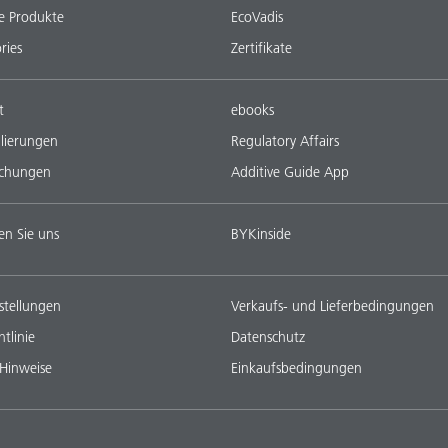
e Produkte
EcoVadis
ries
Zertifikate
t
ebooks
lierungen
Regulatory Affairs
ichungen
Additive Guide App
en Sie uns
BYKinside
stellungen
Verkaufs- und Lieferbedingungen
tlinie
Datenschutz
 Hinweise
Einkaufsbedingungen