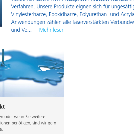
Pulverlacke
Verfahren. Unsere Produkte eignen sich für ungesätti
Vinylesterharze, Epoxidharze, Polyurethan- und Acryl
Anwendungen zählen alle faserverstärkten Verbundwe
und Ve
...
Mehr lesen
kt
en oder wenn Sie weitere
ionen benötigen, sind wir gern
a.