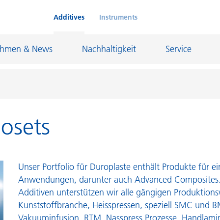
Additives
Instruments
ehmen & News
Nachhaltigkeit
Service
mosets
Klebstoffe und Dichtungsmassen
eschichtungen
Leder- und Textilbeschichtungen
nd Feuerfestindustrie
Maler- und Bautenlacke
Unser Portfolio für Duroplaste enthält Produkte für ei
und I&I
Öl- und Gasindustrie
Anwendungen, darunter auch Advanced Composites.
Additiven unterstützen wir alle gängigen Produktions
Möbellacke
Papierbeschichtungen
Kunststoffbranche, Heisspressen, speziell SMC und B
cke
Personal Care
Vakuuminfusion, RTM, Nasspress Prozesse, Handlamini