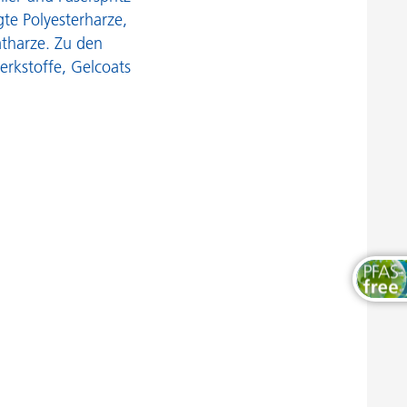
Thermosets
gte Polyesterharze,
atharze. Zu den
rkstoffe, Gelcoats