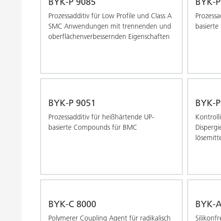
BYK-P 9085
BYK-P
Prozessadditiv für Low Profile und Class A
Prozessa
SMC Anwendungen mit trennenden und
basiert
oberflächenverbessernden Eigenschaften
BYK-P 9051
BYK-P
Prozessadditiv für heißhärtende UP-
Kontroll
basierte Compounds für BMC
Dispergi
lösemitt
BYK-C 8000
BYK-A
Polymerer Coupling Agent für radikalisch
Silikonfr