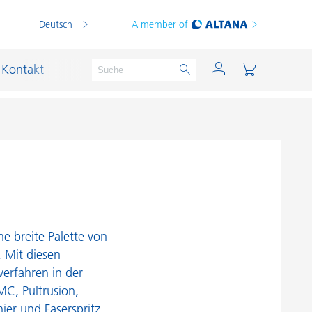
Deutsch
A member of
Kontakt
PVC Compounds
PVC-Plastisole
Schichtsilikat-Katalysatoren
ne breite Palette von
Schiffslackierung und Korrosionsschutz
 Mit diesen
verfahren in der
Schmierstoffe und Formtrennmittel
MC, Pultrusion,
Thermoplaste
er und Faserspritz