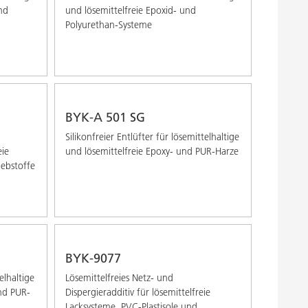
nd
und lösemittelfreie Epoxid- und
Polyurethan-Systeme
BYK-A 501 SG
Silikonfreier Entlüfter für lösemittelhaltige
eie
und lösemittelfreie Epoxy- und PUR-Harze
ebstoffe
BYK-9077
elhaltige
Lösemittelfreies Netz- und
und PUR-
Dispergieradditiv für lösemittelfreie
Lacksysteme, PVC-Plastisole und