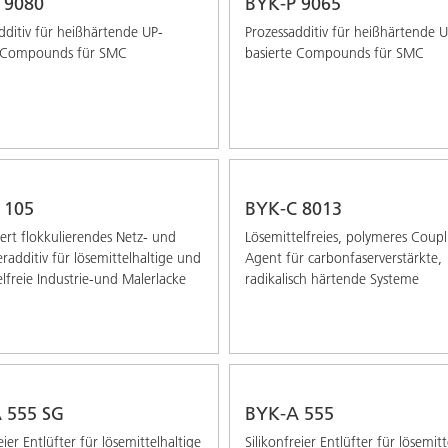
 9080
BYK-P 9065
dditiv für heißhärtende UP-
Prozessadditiv für heißhärtende U
e Compounds für SMC
basierte Compounds für SMC
 105
BYK-C 8013
iert flokkulierendes Netz- und
Lösemittelfreies, polymeres Coupl
eradditiv für lösemittelhaltige und
Agent für carbonfaserverstärkte,
elfreie Industrie-und Malerlacke
radikalisch härtende Systeme
 555 SG
BYK-A 555
eier Entlüfter für lösemittelhaltige
Silikonfreier Entlüfter für lösemitt