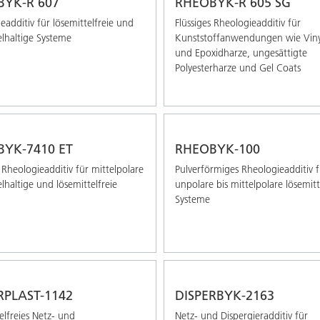
YK-R 607
RHEOBYK-R 605 SG
eadditiv für lösemittelfreie und
Flüssiges Rheologieadditiv für
elhaltige Systeme
Kunststoffanwendungen wie Vinyl
und Epoxidharze, ungesättigte
Polyesterharze und Gel Coats
YK-7410 ET
RHEOBYK-100
s Rheologieadditiv für mittelpolare
Pulverförmiges Rheologieadditiv f
elhaltige und lösemittelfreie
unpolare bis mittelpolare lösemitt
Systeme
RPLAST-1142
DISPERBYK-2163
elfreies Netz- und
Netz- und Dispergieradditiv für