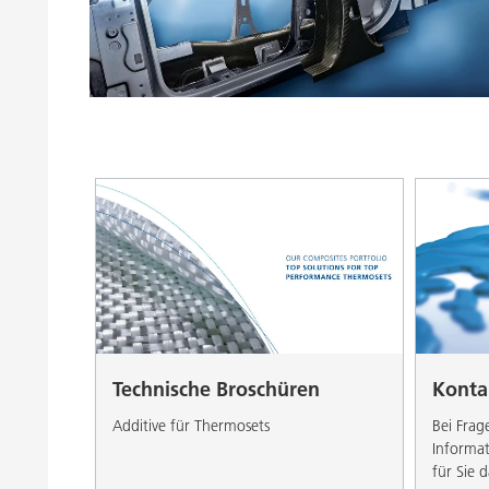
Druckfarben
Inkjet Inks
Energiespeicherung
Technische Broschüren
Konta
Additive für Thermosets
Bei Frag
Informat
für Sie d