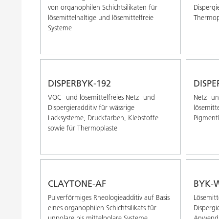
von organophilen Schichtsilikaten für
Dispergi
lösemittelhaltige und lösemittelfreie
Thermop
Systeme
DISPERBYK-192
DISPE
VOC- und lösemittelfreies Netz- und
Netz- un
Dispergieradditiv für wässrige
lösemitt
Lacksysteme, Druckfarben, Klebstoffe
Pigment
sowie für Thermoplaste
CLAYTONE-AF
BYK-W
Pulverförmiges Rheologieadditiv auf Basis
Lösemitt
eines organophilen Schichtsilikats für
Dispergi
unpolare bis mittelpolare Systeme
Anwend