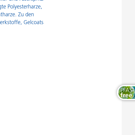
Thermosets
gte Polyesterharze,
atharze. Zu den
rkstoffe, Gelcoats