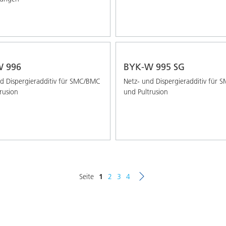
 996
BYK-W 995 SG
d Dispergieradditiv für SMC/BMC
Netz- und Dispergieradditiv für
rusion
und Pultrusion
Seite
1
2
3
4