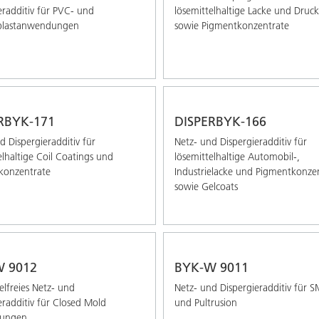
eradditiv für PVC- und
lösemittelhaltige Lacke und Druc
lastanwendungen
sowie Pigmentkonzentrate
RBYK-171
DISPERBYK-166
d Dispergieradditiv für
Netz- und Dispergieradditiv für
elhaltige Coil Coatings und
lösemittelhaltige Automobil-,
konzentrate
Industrielacke und Pigmentkonze
sowie Gelcoats
 9012
BYK-W 9011
elfreies Netz- und
Netz- und Dispergieradditiv für
eradditiv für Closed Mold
und Pultrusion
ungen