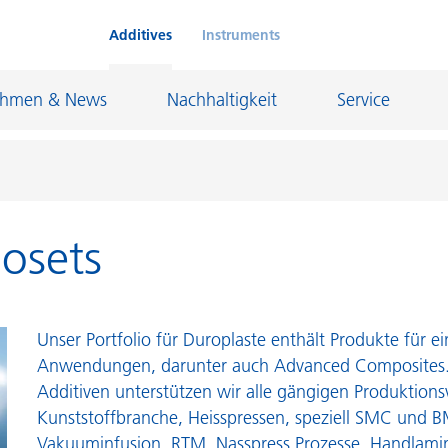
Additives
Instruments
ehmen & News
Nachhaltigkeit
Service
mosets
Klebstoffe und Dichtungsmassen
eschichtungen
Leder- und Textilbeschichtungen
nd Feuerfestindustrie
Maler- und Bautenlacke
Unser Portfolio für Duroplaste enthält Produkte für ei
und I&I
Öl- und Gasindustrie
Anwendungen, darunter auch Advanced Composites.
Additiven unterstützen wir alle gängigen Produktions
Möbellacke
Papierbeschichtungen
Kunststoffbranche, Heisspressen, speziell SMC und B
cke
Personal Care
Vakuuminfusion, RTM, Nasspress Prozesse, Handlamini