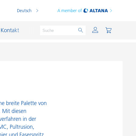
Deutsch
A member of
Kontakt
PVC Compounds
PVC-Plastisole
Schichtsilikat-Katalysatoren
ne breite Palette von
Schiffslackierung und Korrosionsschutz
 Mit diesen
verfahren in der
Schmierstoffe und Formtrennmittel
MC, Pultrusion,
Thermoplaste
er und Faserspritz