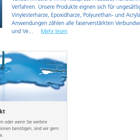
Pulverlacke
Verfahren. Unsere Produkte eignen sich für ungesätti
Vinylesterharze, Epoxidharze, Polyurethan- und Acryl
Anwendungen zählen alle faserverstärkten Verbundwe
und Ve
...
Mehr lesen
kt
en oder wenn Sie weitere
ionen benötigen, sind wir gern
a.