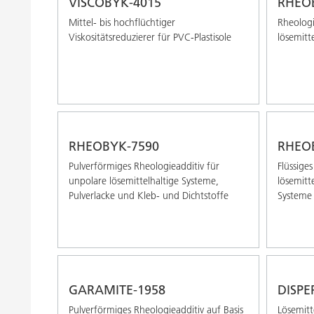
VISCOBYK-4015
RHEOB
Mittel- bis hochflüchtiger
Rheologi
Viskositätsreduzierer für PVC-Plastisole
lösemitt
RHEOBYK-7590
RHEOB
Pulverförmiges Rheologieadditiv für
Flüssige
unpolare lösemittelhaltige Systeme,
lösemitt
Pulverlacke und Kleb- und Dichtstoffe
Systeme
GARAMITE-1958
DISPE
Pulverförmiges Rheologieadditiv auf Basis
Lösemitt