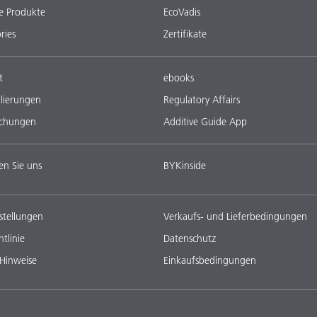
e Produkte
EcoVadis
ries
Zertifikate
t
ebooks
lierungen
Regulatory Affairs
ichungen
Additive Guide App
en Sie uns
BYKinside
stellungen
Verkaufs- und Lieferbedingungen
tlinie
Datenschutz
 Hinweise
Einkaufsbedingungen