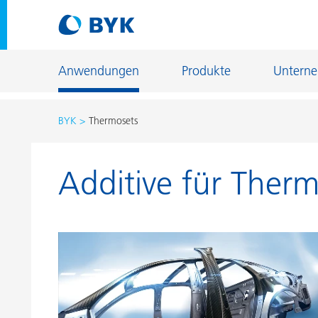
Anwendungen
Produkte
Untern
BYK
Thermosets
Produktempfehlungen nach Anwendungen
Additive für Ther
Produktempfehlungen nach Anwendungen
Fiber Sizing
Autoreparaturlackierung
Fußbodenb
Autoserienlackierung
Gießerei- u
Bauchemie
Home Care 
Can Coatings
Holz- und 
Coil Coatings
Industriela