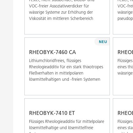
VOC-freier Assoziativverdicker für
VOC-frei
wässrige Systeme zur Erhöhung der
wässrige
Viskosität im mittleren Scherbereich
pseudopl
NEU
RHEOBYK-7460 CA
RHEOB
Lithiumchloridfreies, flüssiges
Flüssige
Rheologieadditiv für ein stark thixotropes
eines th
Fließverhalten in mittelpolaren
wässrig
lösemittelhaltigen und -freien Systemen
RHEOBYK-7410 ET
RHEO
Flüssiges Rheologieadditiv für mittelpolare
Flüssige
lösemittelhaltige und lösemittelfreie
eines st