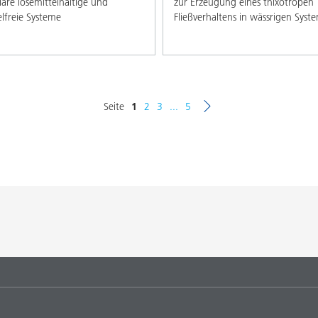
lare lösemittelhaltige und
zur Erzeugung eines thixotropen
elfreie Systeme
Fließverhaltens in wässrigen Syst
Seite
1
2
3
...
5