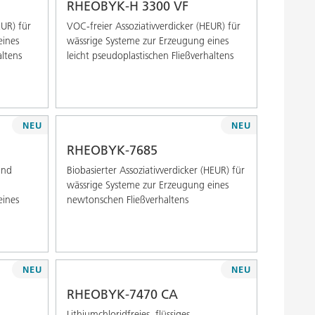
RHEOBYK-H 3300 VF
EUR) für
VOC-freier Assoziativverdicker (HEUR) für
eines
wässrige Systeme zur Erzeugung eines
altens
leicht pseudoplastischen Fließverhaltens
NEU
NEU
RHEOBYK-7685
und
Biobasierter Assoziativverdicker (HEUR) für
wässrige Systeme zur Erzeugung eines
eines
newtonschen Fließverhaltens
NEU
NEU
RHEOBYK-7470 CA
Lithiumchloridfreies, flüssiges