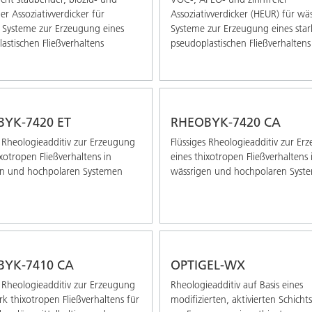
er Assoziativverdicker für
Assoziativverdicker (HEUR) für wä
 Systeme zur Erzeugung eines
Systeme zur Erzeugung eines star
astischen Fließverhaltens
pseudoplastischen Fließverhaltens
YK-7420 ET
RHEOBYK-7420 CA
s Rheologieadditiv zur Erzeugung
Flüssiges Rheologieadditiv zur Er
ixotropen Fließverhaltens in
eines thixotropen Fließverhaltens 
en und hochpolaren Systemen
wässrigen und hochpolaren Syst
BYK-7410 CA
OPTIGEL-WX
s Rheologieadditiv zur Erzeugung
Rheologieadditiv auf Basis eines
ark thixotropen Fließverhaltens für
modifizierten, aktivierten Schichtsi