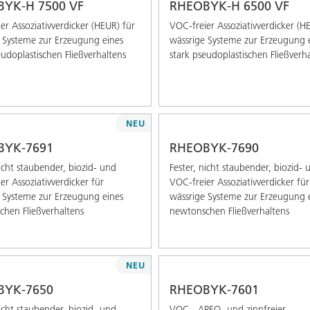
YK-H 7500 VF
RHEOBYK-H 6500 VF
er Assoziativverdicker (HEUR) für
VOC-freier Assoziativverdicker (H
 Systeme zur Erzeugung eines
wässrige Systeme zur Erzeugung 
eudoplastischen Fließverhaltens
stark pseudoplastischen Fließverh
NEU
BYK-7691
RHEOBYK-7690
nicht staubender, biozid- und
Fester, nicht staubender, biozid- 
er Assoziativverdicker für
VOC-freier Assoziativverdicker für
 Systeme zur Erzeugung eines
wässrige Systeme zur Erzeugung 
hen Fließverhaltens
newtonschen Fließverhaltens
NEU
BYK-7650
RHEOBYK-7601
nicht staubender, biozid- und
VOC-, APEO- und zinnfreier