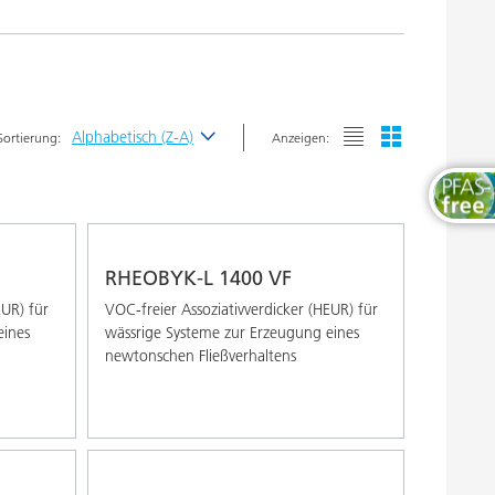
Thermosets
Alphabetisch (Z-A)
Sortierung:
Anzeigen:
Neueste
Alphabetisch (A-Z)
Alphabetisch (Z-A)
RHEOBYK-L 1400 VF
EUR) für
VOC-freier Assoziativverdicker (HEUR) für
eines
wässrige Systeme zur Erzeugung eines
newtonschen Fließverhaltens