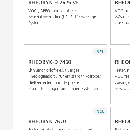
RHEOBYK-H 7625 VF
RHEOB
VOC-, APEO- und zinnfreier
VOC-frei
Assoziativverdicker (HEUR) für wässrige
wässrige
Systeme
stark ps
NEU
RHEOBYK-D 7460
RHEO
Lithiumchloridfreies, flüssiges
Fester, 
Rheologieadditiv für ein stark thixotropes
VOC-frei
Fließverhalten in mittelpolaren
wässrige
lösemittelhaltigen und -freien Systemen
newtonsc
NEU
RHEOBYK-7670
RHEO
Fester, nicht staubender, biozid- und
Fester, 