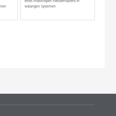
eines thixotropen Fließverhaltens in
emen
wässrigen Systemen