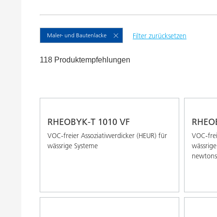
Druckfarben
Inkjet Inks
Energiespeicherung
Maler- und Bautenlacke
Filter zurücksetzen
118 Produktempfehlungen
RHEOBYK-T 1010 VF
RHEOB
VOC-freier Assoziativverdicker (HEUR) für
VOC-frei
wässrige Systeme
wässrige
newtonsc