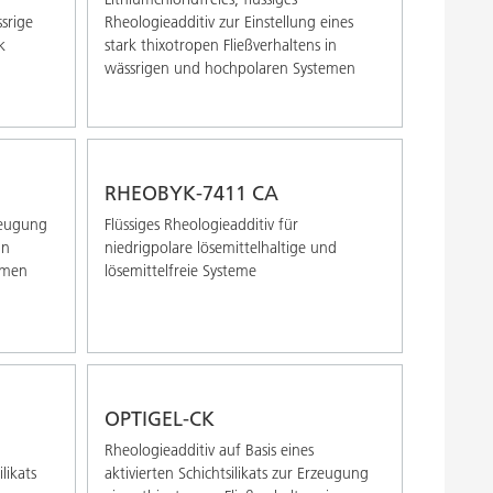
ssrige
Rheologieadditiv zur Einstellung eines
k
stark thixotropen Fließverhaltens in
wässrigen und hochpolaren Systemen
RHEOBYK-7411 CA
zeugung
Flüssiges Rheologieadditiv für
in
niedrigpolare lösemittelhaltige und
emen
lösemittelfreie Systeme
OPTIGEL-CK
Rheologieadditiv auf Basis eines
likats
aktivierten Schichtsilikats zur Erzeugung