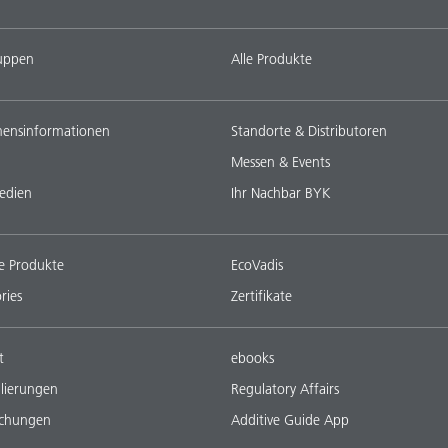
uppen
Alle Produkte
ensinformationen
Standorte & Distributoren
Messen & Events
edien
Ihr Nachbar BYK
e Produkte
EcoVadis
ries
Zertifikate
t
ebooks
lierungen
Regulatory Affairs
ichungen
Additive Guide App