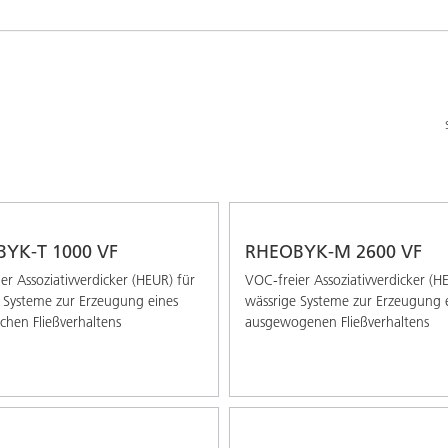
Pulverlacke
YK-T 1000 VF
RHEOBYK-M 2600 VF
er Assoziativverdicker (HEUR) für
VOC-freier Assoziativverdicker (H
 Systeme zur Erzeugung eines
wässrige Systeme zur Erzeugung 
hen Fließverhaltens
ausgewogenen Fließverhaltens