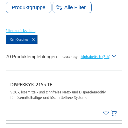
Produktgruppe
Alle Filter
Filter zurücksetzen
Can Coatings
70 Produktempfehlungen
Alphabetisch (Z-A)
Sortierung:
Neueste
Alphabetisch (A-Z)
DISPERBYK-2155 TF
Alphabetisch (Z-A)
VOC-, lösemittel- und zinnfreies Netz- und Dispergieradditiv
für lösemittelhaltige und lösemittelfreie Systeme