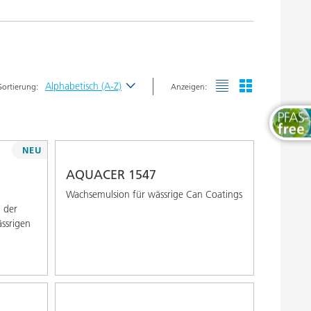
Thermosets
Alphabetisch (A-Z)
Sortierung:
Anzeigen:
Neueste
Alphabetisch (A-Z)
NEU
Alphabetisch (Z-A)
AQUACER 1547
Wachsemulsion für wässrige Can Coatings
 der
ssrigen