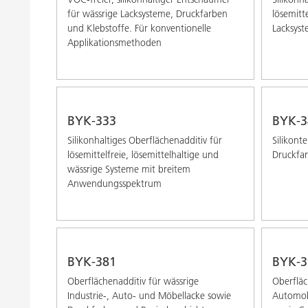
für wässrige Lacksysteme, Druckfarben
lösemitte
und Klebstoffe. Für konventionelle
Lacksys
Applikationsmethoden
BYK-333
BYK-3
Silikonhaltiges Oberflächenadditiv für
Silikont
lösemittelfreie, lösemittelhaltige und
Druckfa
wässrige Systeme mit breitem
Anwendungsspektrum
BYK-381
BYK-3
Oberflächenadditiv für wässrige
Oberfläc
Industrie-, Auto- und Möbellacke sowie
Automob