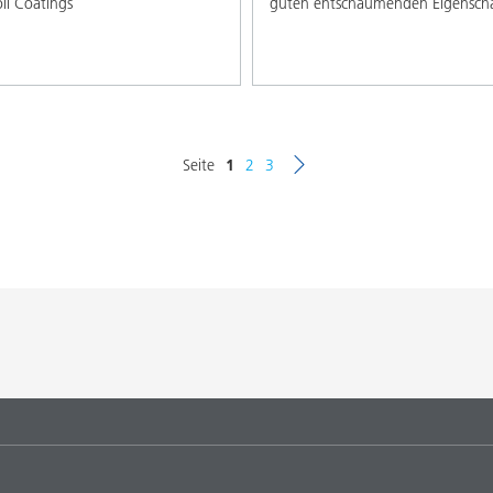
il Coatings
guten entschäumenden Eigensch
Seite
1
2
3