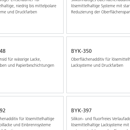
lhaltige, niedrig bis mittelpolare
lösemittelhaltige Systeme mit sta
teme und Druckfarben
Reduzierung der Oberflächensp
48
BYK-350
ensid für wässrige Lacke,
Oberflächenadditiv für lösemittel
rben und Papierbeschichtungen
Lacksysteme und Druckfarben
92
BYK-397
henadditiv für lösemittelhaltige
Silikon- und fluorfreies Verlaufadd
illacke und Einbrennsysteme
lösemittelhaltige Lacksysteme mit