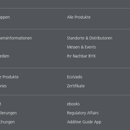
uppen
Alle Produkte
ensinformationen
Standorte & Distributoren
Messen & Events
edien
Ihr Nachbar BYK
e Produkte
EcoVadis
ries
Zertifikate
t
ebooks
lierungen
Regulatory Affairs
ichungen
Additive Guide App