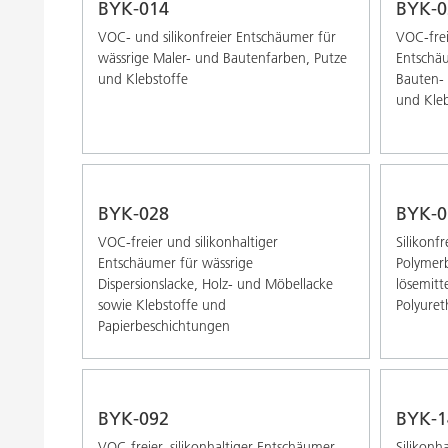
BYK-014
BYK-0
VOC- und silikonfreier Entschäumer für
VOC-frei
wässrige Maler- und Bautenfarben, Putze
Entschäu
und Klebstoffe
Bauten- 
und Kleb
BYK-028
BYK-0
VOC-freier und silikonhaltiger
Silikonf
Entschäumer für wässrige
Polymerb
Dispersionslacke, Holz- und Möbellacke
lösemitt
sowie Klebstoffe und
Polyure
Papierbeschichtungen
BYK-092
BYK-1
VOC-freier, silikonhaltiger Entschäumer
Silikonh