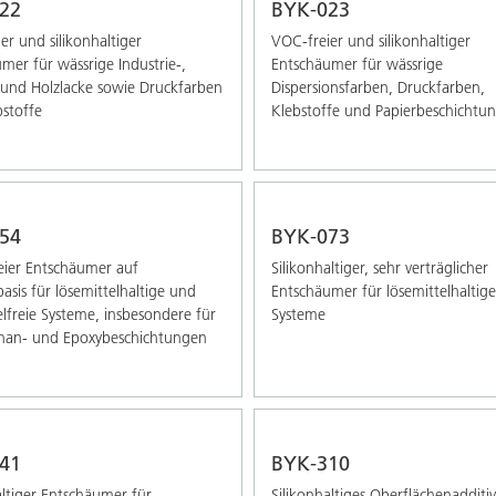
22
BYK-023
er und silikonhaltiger
VOC-freier und silikonhaltiger
mer für wässrige Industrie-,
Entschäumer für wässrige
und Holzlacke sowie Druckfarben
Dispersionsfarben, Druckfarben,
stoffe
Klebstoffe und Papierbeschichtu
54
BYK-073
reier Entschäumer auf
Silikonhaltiger, sehr verträglicher
asis für lösemittelhaltige und
Entschäumer für lösemittelhaltige
elfreie Systeme, insbesondere für
Systeme
than- und Epoxybeschichtungen
41
BYK-310
altiger Entschäumer für
Silikonhaltiges Oberflächenadditiv