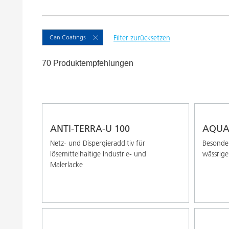
Druckfarben
Inkjet Inks
Energiespeicherung
Can Coatings
Filter zurücksetzen
70 Produktempfehlungen
ANTI-TERRA-U 100
AQUA
Netz- und Dispergieradditiv für
Besonder
lösemittelhaltige Industrie- und
wässrige
Malerlacke