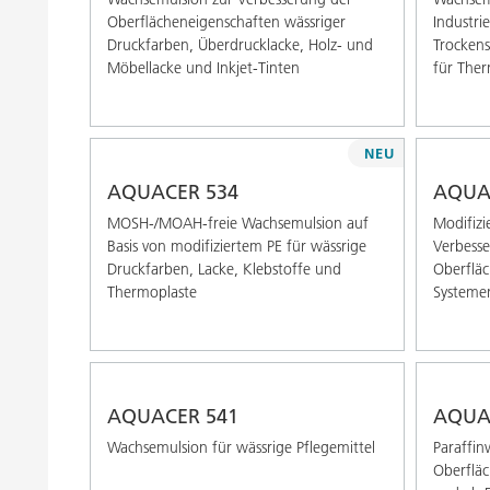
Oberﬂächeneigenschaften wässriger
Industri
Druckfarben, Überdrucklacke, Holz- und
Trockens
Möbellacke und Inkjet-Tinten
für Ther
NEU
AQUACER 534
AQUA
MOSH-/MOAH-freie Wachsemulsion auf
Modifizi
Basis von modifiziertem PE für wässrige
Verbesse
Druckfarben, Lacke, Klebstoffe und
Oberfläc
Thermoplaste
Systeme
AQUACER 541
AQUA
Wachsemulsion für wässrige Pflegemittel
Paraffin
Oberfläc