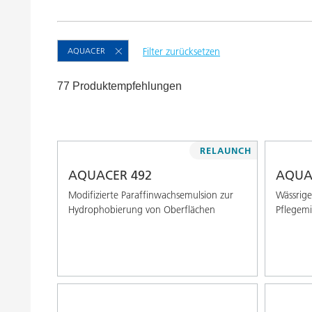
Druckfarben
Inkjet Inks
Energiespeicherung
AQUACER
Filter zurücksetzen
77 Produktempfehlungen
RELAUNCH
AQUACER 492
AQUA
Modifizierte Paraffinwachsemulsion zur
Wässrige
Hydrophobierung von Oberflächen
Pflegemi