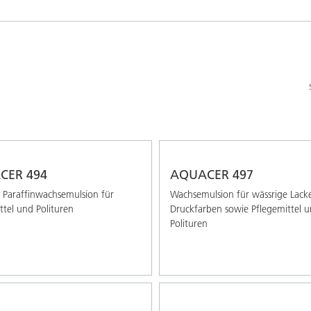
Pulverlacke
CER 494
AQUACER 497
 Paraffinwachsemulsion für
Wachsemulsion für wässrige Lack
ttel und Polituren
Druckfarben sowie Pflegemittel 
Polituren