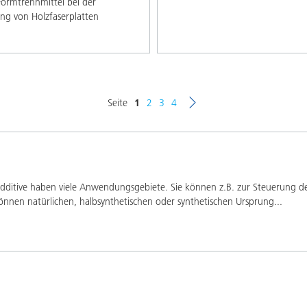
Formtrennmittel bei der
ung von Holzfaserplatten
Seite
1
2
3
4
tive haben viele Anwendungsgebiete. Sie können z.B. zur Steuerung der
nnen natürlichen, halbsynthetischen oder synthetischen Ursprung
...