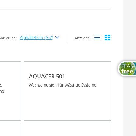
Thermosets
Alphabetisch (A-Z)
Sortierung:
Anzeigen:
Neueste
Alphabetisch (A-Z)
Alphabetisch (Z-A)
AQUACER 501
e,
Wachsemulsion für wässrige Systeme
und