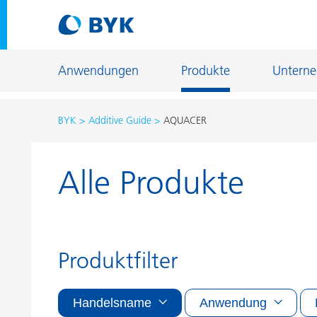
Anwendungen
Produkte
Untern
BYK
Additive Guide
AQUACER
Produktempfehlungen nach Anwendungen
Alle Produkte
Produktempfehlungen nach Anwendungen
Fiber Sizing
Autoreparaturlackierung
Fußbodenb
Autoserienlackierung
Gießerei- u
Bauchemie
Home Care 
Produktfilter
Can Coatings
Holz- und 
Handelsname
Anwendung
Coil Coatings
Industriela