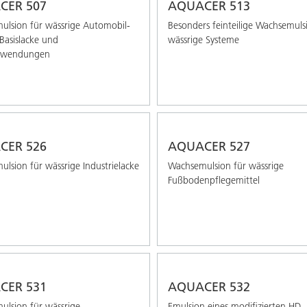
CER 507
AQUACER 513
lsion für wässrige Automobil-
Besonders feinteilige Wachsemuls
-Basislacke und
wässrige Systeme
nwendungen
CER 526
AQUACER 527
lsion für wässrige Industrielacke
Wachsemulsion für wässrige
Fußbodenpflegemittel
CER 531
AQUACER 532
lsion für wässrige
Emulsion eines modiﬁzierten HD-