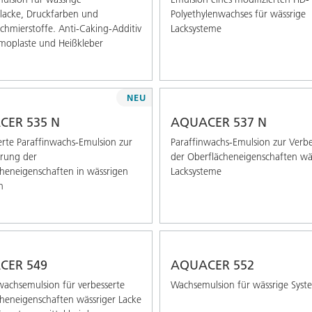
elacke, Druckfarben und
Polyethylenwachses für wässrige
chmierstoffe. Anti-Caking-Additiv
Lacksysteme
moplaste und Heißkleber
NEU
CER 535 N
AQUACER 537 N
erte Paraffinwachs-Emulsion zur
Paraffinwachs-Emulsion zur Verb
rung der
der Oberflächeneigenschaften wä
heneigenschaften in wässrigen
Lacksysteme
n
CER 549
AQUACER 552
wachsemulsion für verbesserte
Wachsemulsion für wässrige Syst
heneigenschaften wässriger Lacke