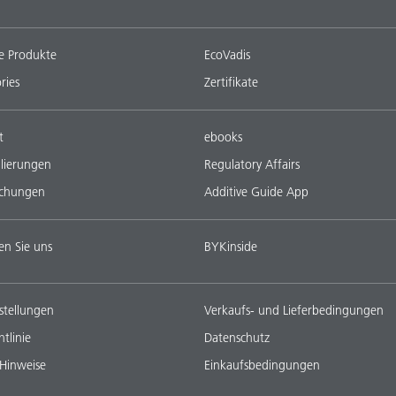
e Produkte
EcoVadis
ries
Zertifikate
t
ebooks
lierungen
Regulatory Affairs
ichungen
Additive Guide App
en Sie uns
BYKinside
stellungen
Verkaufs- und Lieferbedingungen
tlinie
Datenschutz
 Hinweise
Einkaufsbedingungen