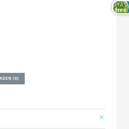
ADEN (
0
)