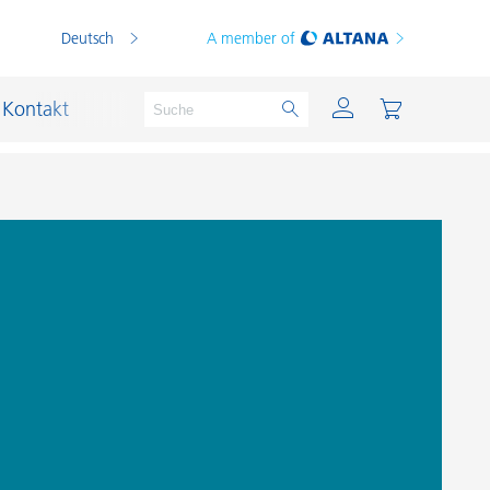
Deutsch
A member of
Kontakt
PVC Compounds
PVC-Plastisole
Schichtsilikat-Katalysatoren
Schiffslackierung und Korrosionsschutz
Schmierstoffe und Formtrennmittel
Thermoplaste