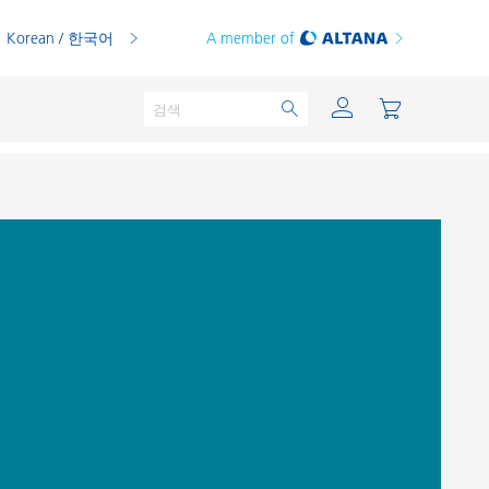
Korean / 한국어
A member of
분체용 도료
인쇄 잉크
PVC 컴파운드
PVC 플라스티졸
열가소성 수지
열경화성 수지