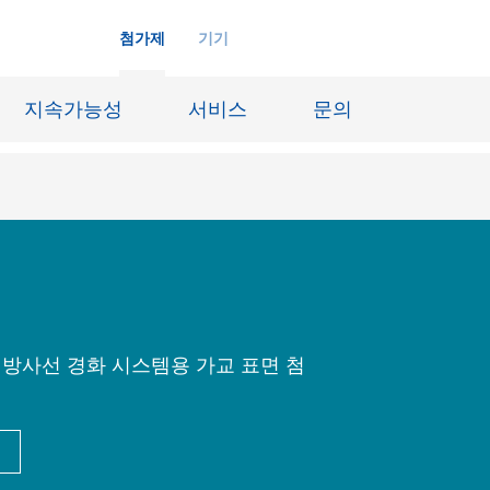
첨가제
기기
지속가능성
서비스
문의
화학재료
잉크젯 잉크
장시스템
가죽 마감 및 코팅된 직물
징
윤활유 및 이형제
 방사선 경화 시스템용 가교 표면 첨
도료
선박 및 중방식용 도료
내화물
Oil & Gas 분야
료
종이 코팅