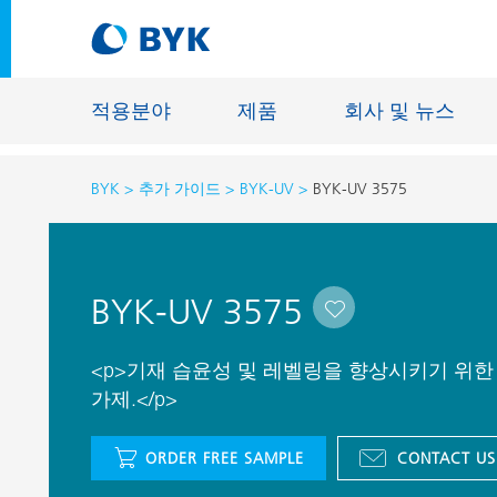
적용분야
제품
회사 및 뉴스
BYK
추가 가이드
BYK-UV
BYK-UV 3575
적용분야에 따른 제품 추천
적용분야에 따른 제품 추천
건축물용 
BYK-UV 3575
접착제 및 실란트
에너지 저
건축용 도료
섬유 사이
<p>기재 습윤성 및 레벨링을 향상시키기 위한
자동차 OEM 도료
가제.</p>
바닥재용 
자동차 보수용 도료
주물 및 
ORDER FREE SAMPLE
CONTACT US
제관용 도료
공업용 도