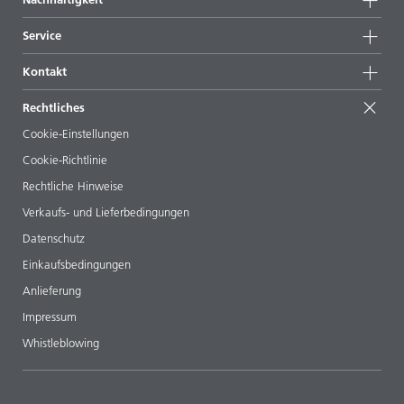
Highlights
News
Nachhaltigkeit
Service
Presse & Medien
Nachhaltige Produkte
Expertenrat
Standorte & Distributoren
Kontakt
Success Stories
Startformulierungen
Messen & Events
Kontaktieren Sie uns
EcoVadis
Rechtliches
Veröffentlichungen
Ihr Nachbar BYK
BYKinside
Zertifikate
Cookie-Einstellungen
ebooks
Management Team
Cookie-Richtlinie
Regulatory Affairs
Karriere
Rechtliche Hinweise
Additive Guide App
Folgen Sie uns
Verkaufs- und Lieferbedingungen
Videos
Datenschutz
Downloads
Einkaufsbedingungen
Anlieferung
Impressum
Whistleblowing