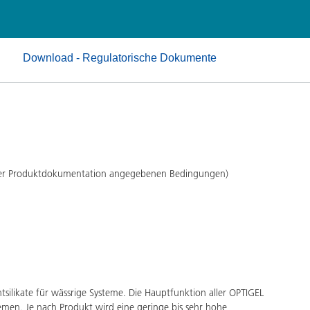
Pulverlacke
Download - Regulatorische Dokumente
 der Produktdokumentation angegebenen Bedingungen)
tsilikate für wässrige Systeme. Die Hauptfunktion aller OPTIGEL
temen. Je nach Produkt wird eine geringe bis sehr hohe