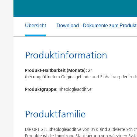
Druckfarben
Inkjet Inks
Energiespeicherung
Übersicht
Download - Dokumente zum Produkt
Produktinformation
Produkt-Haltbarkeit (Monate):
24
(bei ungeöffnetem Originalgebinde und Einhaltung der in
Produktgruppe:
Rheologieadditive
Produktfamilie
Die OPTIGEL Rheologieadditive von BYK sind aktivierte Schich
Produkte ist die thixotrope Stabilisierung von wässrigen Sys