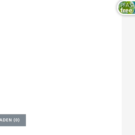
ADEN (
0
)