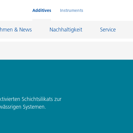
Additives
Instruments
ehmen & News
Nachhaltigkeit
Service
Klebstoffe und Dichtungsmassen
eschichtungen
Leder- und Textilbeschichtungen
nd Feuerfestindustrie
Maler- und Bautenlacke
tivierten Schichtsilikats zur
 wässrigen Systemen.
und I&I
Öl- und Gasindustrie
Möbellacke
Papierbeschichtungen
cke
Personal Care