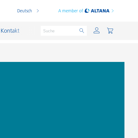
Deutsch
A member of
Kontakt
PVC Compounds
PVC-Plastisole
Schichtsilikat-Katalysatoren
Schiffslackierung und Korrosionsschutz
Schmierstoffe und Formtrennmittel
Thermoplaste