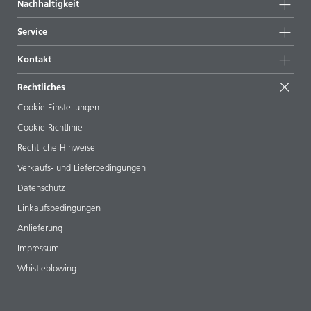
Nachhaltigkeit
Highlights
News
Nachhaltigkeit
Service
Presse & Medien
Nachhaltige Produkte
Expertenrat
Standorte & Distributoren
Kontakt
Success Stories
Startformulierungen
Messen & Events
Kontaktieren Sie uns
EcoVadis
Rechtliches
Veröffentlichungen
Ihr Nachbar BYK
BYKinside
Zertifikate
Cookie-Einstellungen
ebooks
Management Team
Cookie-Richtlinie
Regulatory Affairs
Karriere
Rechtliche Hinweise
Additive Guide App
Folgen Sie uns
Verkaufs- und Lieferbedingungen
Videos
Datenschutz
Downloads
Einkaufsbedingungen
Anlieferung
Impressum
Whistleblowing