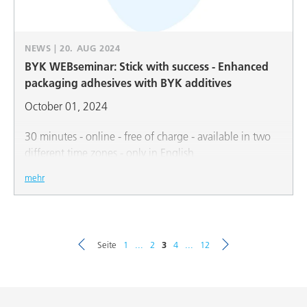
NEWS | 20. AUG 2024
BYK WEBseminar: Stick with success - Enhanced
packaging adhesives with BYK additives
October 01, 2024
30 minutes - online - free of charge - available in two
different time zones - only in English
mehr
Seite
1
...
2
3
4
...
12