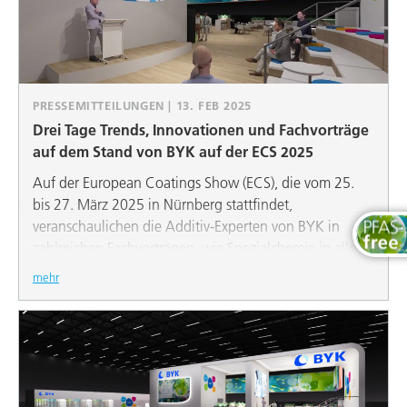
who, along with the family, is actively involved in
volunteering with HEARTs.
PRESSEMITTEILUNGEN | 13. FEB 2025
Drei Tage Trends, Innovationen und Fachvorträge
auf dem Stand von BYK auf der ECS 2025
Auf der European Coatings Show (ECS), die vom 25.
bis 27. März 2025 in Nürnberg stattfindet,
veranschaulichen die Additiv-Experten von BYK in
zahlreichen Fachvorträgen, wie Spezialchemie in allen
Bereichen zur Nachhaltigkeit beiträgt: Wachsadditive
mehr
und noch umweltfreundlichere Entschäumer für
Flüssig- und Pulverlacke sowie Bauanwendungen
helfen, ökologische Ziele zu erreichen.