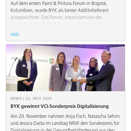
Auf dem ersten Paint & Pintura Forum in Bogotá,
Kolumbien, wurde BYK als bester Additivlieferant
ausgezeichnet. Das Forum, organisiert von der
Fachzeitschrift „Paint & Pintura“, fand Ende November
statt und brachte zahlreiche Experten und
mehr
Unternehmen der Farben- und Lackindustrie
zusammen. Die Jury, bestehend aus Technikern und
Einkäufern lokaler Unternehmen, würdigte vor allem
die engen Kundenbeziehungen und den exzellenten
technischen und kommerziellen Service von BYK.
V.l.n.r.: Silke Wolf (Berufsgenossenschaft Rohstoffe und chemische
NEWS | 22. NOV 2024
Industrie) Anja Fisch, Natascha Sehrin, Jessica Datta (alle BYK), Thomas
BYK gewinnt VCI-Sonderpreis Digitalisierung
Wessel, Vorstandsvorsitzender VCI NRW
Am 20. November nahmen Anja Fisch, Natascha Sehrin
und Jessica Datta im Landtag NRW den Sonderpreis für
Digitalisierung in der Gesundheitsförderung aus den