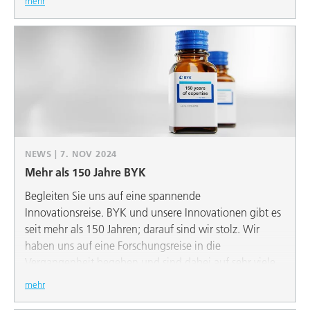
mehr
NEWS | 7. NOV 2024
Mehr als 150 Jahre BYK
Begleiten Sie uns auf eine spannende
Innovationsreise. BYK und unsere Innovationen gibt es
seit mehr als 150 Jahren; darauf sind wir stolz. Wir
haben uns auf eine Forschungsreise in die
Vergangenheit begeben und sind dabei auf sehr viele
spannende Geschichten gestoßen, von denen uns
mehr
einige auch in die Zukunft der Additive führen.