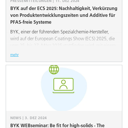
PRESSEMITTEILUNGEN | 11. DEZ 2024
BYK auf der ECS 2025: Nachhaltigkeit, Verkürzung
von Produktentwicklungszeiten und Additive für
PFAS-freie Systeme
BYK, einer der führenden Spezialchemie-Hersteller,
wird auf der European Coatings Show (ECS) 2025, die
vom 25. bis 27. März 2025 stattfinden wird, mit einem
großen Stand in Halle 3A vertreten sein. BYK
mehr
präsentiert dort seine neuesten Innovationen und
Entwicklungen, die sich auf drei Hauptthemen
konzentrieren: Nachhaltigkeit, Additiv-Lösungen zur
Formulierung PFAS-freier Systeme und Verkürzung von
Produktprüfungs- und Produktentwicklungszeiten.
Diese Themen spiegeln das Engagement von BYK
wider, nachhaltige Lösungen zu entwickeln und die
Zukunft der Lack-, Druckfarben- und Klebstoffindustrie
aktiv mitzugestalten.
NEWS | 3. DEZ 2024
BYK WEBseminar: Be fit for high-solids - The