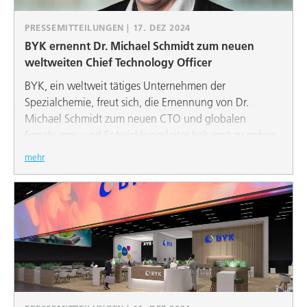
PRESSEMITTEILUNGEN | 17. DEZ 2024
BYK ernennt Dr. Michael Schmidt zum neuen
weltweiten Chief Technology Officer
BYK, ein weltweit tätiges Unternehmen der
Spezialchemie, freut sich, die Ernennung von Dr.
Michael Schmidt zum neuen CTO und globalen
Forschungs- und Entwicklungsleiter bekannt zu geben.
Dr. Michael Schmidt bringt eine beeindruckende
mehr
internationale Karriere in Asien und umfangreiche
Erfahrung in den Bereichen Forschung und
Entwicklung, Produktion und Technik sowie in diversen
kommerziellen Funktionen mit.