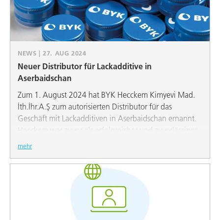
NEWS | 27. AUG 2024
Neuer Distributor für Lackadditive in
Aserbaidschan
Zum 1. August 2024 hat BYK Hecckem Kimyevi Mad.
İth.İhr.A.Ş zum autorisierten Distributor für das
Geschäft mit Lackadditiven in Aserbaidschan ernannt.
Hecckem war zuvor als erfolgreicher und zuverlässiger
Distributor für BYK in Usbekistan, Georgien, Armenien,
mehr
Turkmenistan und Tadschikistan tätig. Diese
Partnerschaft spiegelt das gemeinsame Engagement
wider, unseren Kunden in dieser aufstrebenden Region
hochwertige Produkte und einen hervorragenden
Service zu bieten.