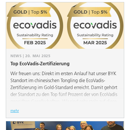
NEWS | 20. MAI 2025
Top EcoVadis-Zertifizierung
Wir freuen uns: Direkt im ersten Anlauf hat unser BYK
Standort im chinesischen Tongling die EcoVadis-
Zertifizierung im Gold-Standard erreicht. Damit gehört
der Standort zu den Top fünf Prozent der von EcoVadis
geprüften Gesellschaften. Wir sind sehr stolz auf diese
Leistung der Mitarbeitenden in Tongling.
mehr
Eine zweite gute Nachricht kommt aus den
Niederlanden: Unsere drei Standorte dort konnten ihr