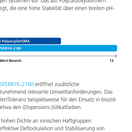
gen Systemen vor. Das auf Polycarboxylatethern
Pulverlacke
t, die eine hohe Stabilität über einen breiten pH-
ISPERBYK-2180
eröffnet zusätzliche
f zunehmend relevante Umweltanforderungen. Das
rtToleranz beispielsweise für den Einsatz in biozid-
twa den (Dispersions-)Silikatfarben.
r hohen Dichte an ionischen Haftgruppen
ffektive Deflockulation und Stabilisierung von