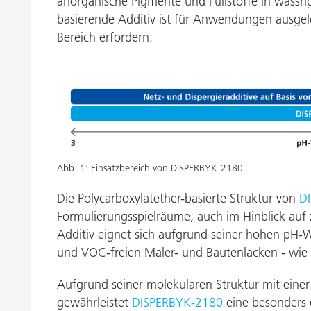
anorganische Pigmente und Füllstoffe in wässri
Druckfarben
Inkjet Inks
basierende Additiv ist für Anwendungen ausgeleg
Energiespeicherung
Bereich erfordern.
Abb. 1: Einsatzbereich von DISPERBYK-2180
Die Polycarboxylatether-basierte Struktur von
D
Formulierungsspielräume, auch im Hinblick au
Additiv eignet sich aufgrund seiner hohen pH-We
und VOC-freien Maler- und Bautenlacken - wie e
Aufgrund seiner molekularen Struktur mit eine
gewährleistet
DISPERBYK-2180
eine besonders e