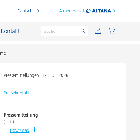
Deutsch
A member of
Kontakt
teme
Pressemitteilungen |
14. JULI 2026
PVC Compounds
PVC-Plastisole
Pressekontakt
Schichtsilikat-Katalysatoren
Schiffslackierung und Korrosionsschutz
Pressemitteilung
(.pdf)
Schmierstoffe und Formtrennmittel
Download
Thermoplaste