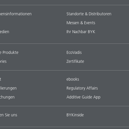
ensinformationen
Standorte & Distributoren
Messen & Events
edien
Ihr Nachbar BYK
e Produkte
EcoVadis
ries
Zertifikate
t
ebooks
lierungen
Regulatory Affairs
ichungen
Additive Guide App
en Sie uns
BYKinside