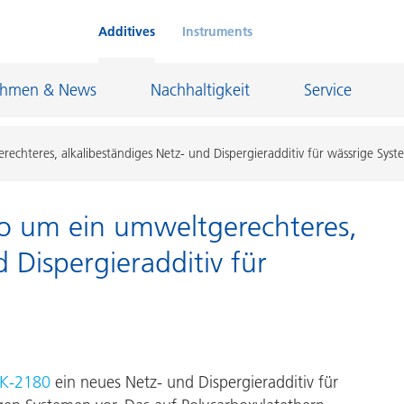
Additives
Instruments
ehmen & News
Nachhaltigkeit
Service
rechteres, alkalibeständiges Netz- und Dispergieradditiv für wässrige Sys
lio um ein umweltgerechteres,
Klebstoffe und Dichtungsmassen
 Dispergieradditiv für
eschichtungen
Leder- und Textilbeschichtungen
nd Feuerfestindustrie
Maler- und Bautenlacke
und I&I
Öl- und Gasindustrie
Möbellacke
Papierbeschichtungen
K-2180
ein neues Netz- und Dispergieradditiv für
cke
Personal Care