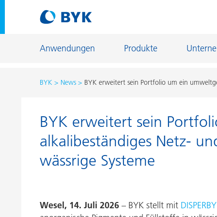
Anwendungen
Produkte
Untern
BYK
News
BYK erweitert sein Portfolio um ein umweltge
Produktempfehlungen nach Anwendungen
BYK erweitert sein Portfo
Produktempfehlungen nach Anwendungen
Fiber Sizing
alkalibeständiges Netz- und
Autoreparaturlackierung
Fußbodenb
wässrige Systeme
Autoserienlackierung
Gießerei- u
Bauchemie
Home Care 
Can Coatings
Holz- und 
Wesel, 14. Juli 2026
– BYK stellt mit
DISPERBY
Coil Coatings
Industriela