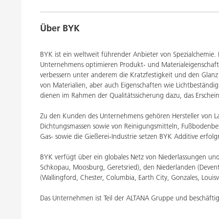
Über BYK
BYK ist ein weltweit führender Anbieter von Spezialchemie. 
Unternehmens optimieren Produkt- und Materialeigenschafte
verbessern unter anderem die Kratzfestigkeit und den Glanz 
von Materialien, aber auch Eigenschaften wie Lichtbestän
dienen im Rahmen der Qualitätssicherung dazu, das Erscheinu
Zu den Kunden des Unternehmens gehören Hersteller von La
Dichtungsmassen sowie von Reinigungsmitteln, Fußbodenbes
Gas- sowie die Gießerei-Industrie setzen BYK Additive erfolgr
BYK verfügt über ein globales Netz von Niederlassungen und
Schkopau, Moosburg, Geretsried), den Niederlanden (Devent
(Wallingford, Chester, Columbia, Earth City, Gonzales, Louisvi
Das Unternehmen ist Teil der ALTANA Gruppe und beschäftigt