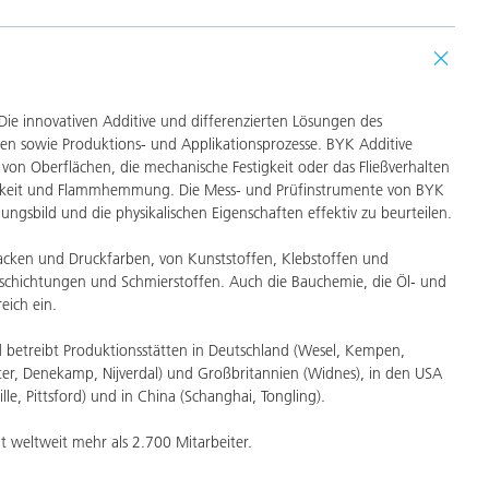
Die innovativen Additive und differenzierten Lösungen des
n sowie Produktions- und Applikationsprozesse. BYK Additive
von Oberflächen, die mechanische Festigkeit oder das Fließverhalten
digkeit und Flammhemmung. Die Mess- und Prüfinstrumente von BYK
ngsbild und die physikalischen Eigenschaften effektiv zu beurteilen.
cken und Druckfarben, von Kunststoffen, Klebstoffen und
chichtungen und Schmierstoffen. Auch die Bauchemie, die Öl- und
eich ein.
 betreibt Produktionsstätten in Deutschland (Wesel, Kempen,
er, Denekamp, Nijverdal) und Großbritannien (Widnes), in den USA
lle, Pittsford) und in China (Schanghai, Tongling).
 weltweit mehr als 2.700 Mitarbeiter.